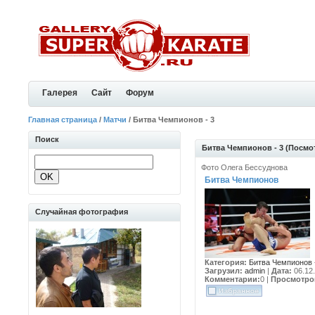
Галерея
Сайт
Форум
Главная страница
/
Матчи
/ Битва Чемпионов - 3
Поиск
Битва Чемпионов - 3 (Посмот
Фото Олега Бессуднова
Битва Чемпионов
Случайная фотография
Категория:
Битва Чемпионов 
Загрузил:
admin
|
Дата:
06.12
Комментарии:
0
|
Просмотро