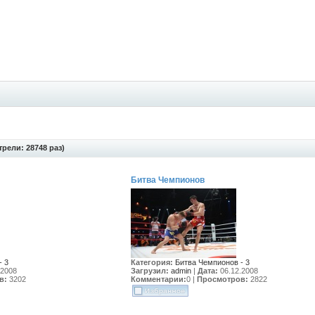
рели: 28748 раз)
Битва Чемпионов
- 3
Категория:
Битва Чемпионов - 3
.2008
Загрузил:
admin
|
Дата:
06.12.2008
в:
3202
Комментарии:
0
|
Просмотров:
2822