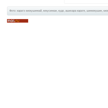
Фото: каратэ киокушинкай, кекусинкан, кудо, ашихара карате, шинкекушин, киок