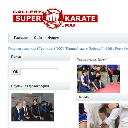
Галерея
Сайт
Форум
Главная страница
/
Турниры
/
[IKO] "Первый шаг к Победе!" - 2008
/
Рожи К
Поиск
Предыдущая:
face44
Случайная фотография
face45