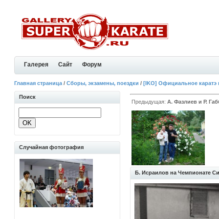
Галерея
Сайт
Форум
Главная страница
/
Сборы, экзамены, поездки
/
[IKO] Официальное каратэ 
Поиск
Предыдущая:
А. Фазлиев и Р. Га
Случайная фотография
Б. Исраилов на Чемпионате Сиб