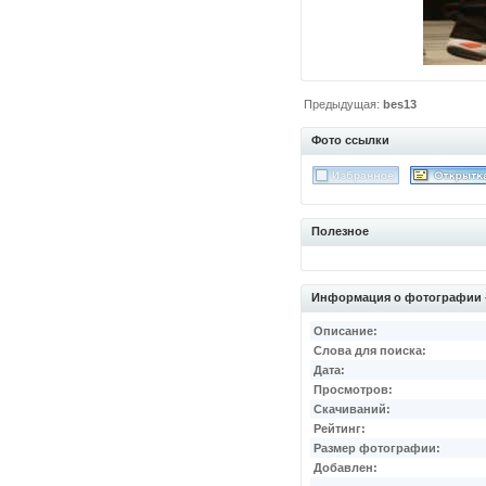
Предыдущая:
bes13
Фото ссылки
Полезное
Информация о фотографии -
Описание:
Слова для поиска:
Дата:
Просмотров:
Скачиваний:
Рейтинг:
Размер фотографии:
Добавлен: