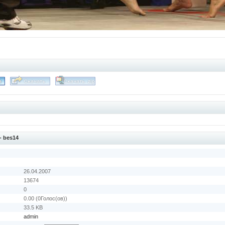
 bes14
26.04.2007
13674
0
0.00 (0Голос(ов))
33.5 KB
admin