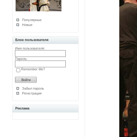
Популярные
Новые
Блок пользователя
Имя пользователя:
Пароль:
Remember Me?
Забыл пароль
Регистрация
Реклама