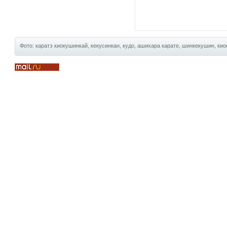
Фото: каратэ киокушинкай, кекусинкан, кудо, ашихара карате, шинкекушин, киок