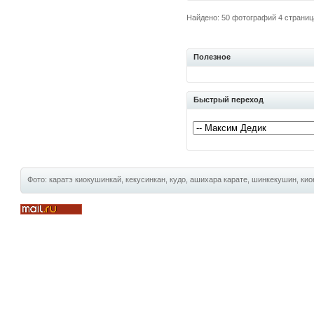
Найдено: 50 фотографий 4 страница
Полезное
Быстрый переход
Фото: каратэ киокушинкай, кекусинкан, кудо, ашихара карате, шинкекушин, киок