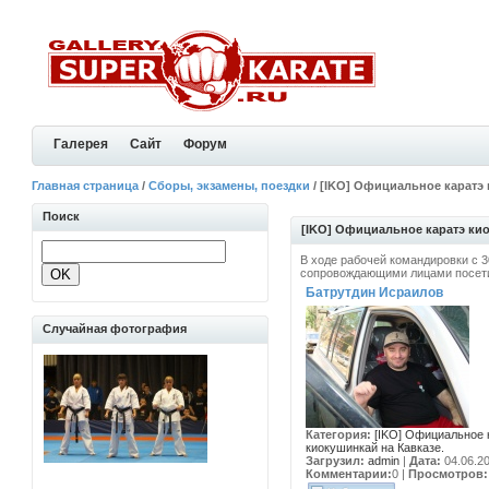
Галерея
Сайт
Форум
Главная страница
/
Сборы, экзамены, поездки
/ [IKO] Официальное каратэ 
Поиск
[IKO] Официальное каратэ кио
В ходе рабочей командировки с 
сопровождающими лицами посетил
Батрутдин Исраилов
Случайная фотография
Категория:
[IKO] Официальное 
киокушинкай на Кавказе.
Загрузил:
admin
|
Дата:
04.06.2
Комментарии:
0
|
Просмотров: