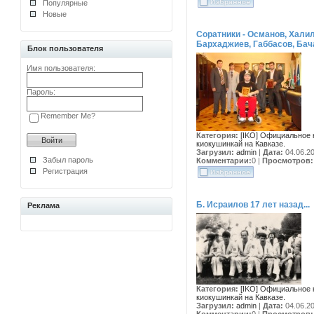
Популярные
Новые
Соратники - Османов, Хали
Бархаджиев, Габбасов, Бач
Блок пользователя
Имя пользователя:
Пароль:
Remember Me?
Категория:
[IKO] Официальное 
киокушинкай на Кавказе.
Загрузил:
admin
|
Дата:
04.06.2
Забыл пароль
Комментарии:
0
|
Просмотров:
Регистрация
Б. Исраилов 17 лет назад...
Реклама
Категория:
[IKO] Официальное 
киокушинкай на Кавказе.
Загрузил:
admin
|
Дата:
04.06.2