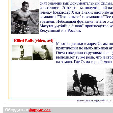
снят знаменитый документальный фильм,
известность. Этот фильм, получивший наз
пленку (режиссер Хара Тиаки, дистрибуци
компания "Токио ньюс" и компания "Тое п
времени.
Небольшой фрагмент из этого ф
Масутацу-убийца быков" производство к
Кекусинкай и в России.
Killed Bulls (video, avi)
Много критики в адрес Оямы по
практически не было никакой аг
Ояма совершил скручивая голову 
выполняет ту же роль, что и стр
на землю. Где Ояма серией мощн
Использованы фрагменты ста
Обсудить в
форуме >>>
Сборная россии по футболу состав