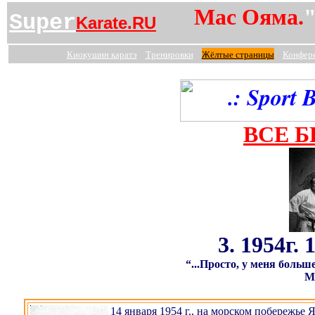
Мас Ояма.
"
Super
Karate.RU
Киокушин
каратэ
Тренировки
Жёлтые страницы
Конфер
ВСЕ 
3. 1954г.
“...Просто, у меня больш
М
14 января 1954 г., на морском побережье 