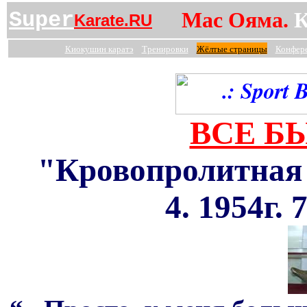
Super
Мас Ояма.
К
Karate.RU
Киокушин
каратэ
Тренировки
Жёлтые страницы
Конфер
ВСЕ Б
"Кровопролитная 
4. 1954г.