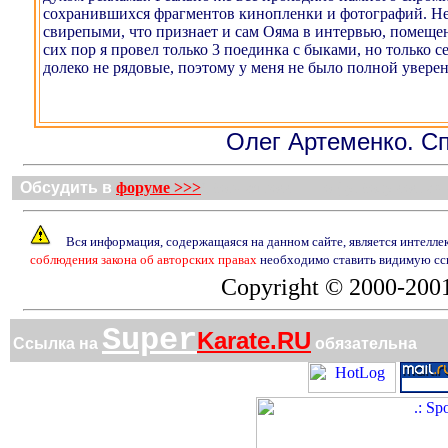
сохранившихся фрагментов кинопленки и фотографий. Н
свирепыми, что признает и сам Ояма в интервью, помеще
сих пор я провел только 3 поединка с быками, но только с
долеко не рядовые, поэтому у меня не было полной увере
Олег Артеменко. Сп
Обсудить в
форуме >>>
Сборная россии по футболу состав
Вся информация, содержащаяся на данном сайте, является интелле
соблюдения закона об авторских правах
необходимо ставить видимую сс
Copyright © 2000-2001
Super
Karate.RU
Ссылка на
обязательна