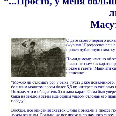
“...Просто, у меня боль
л
Масу
О дате своего первого пока
(журнал "Профессиональная 
провел публичную схватку с
По-видимому, именно об это
Реальные съемки: каратэ п
позже в газете "Майнити си
написано:
"Можно ли отломать рог у быка, пусть даже поваленного,
большим молотом весом более 5,5 кг, интересно уже само п
Похоже, что и обладатель 6-го дана каратэ Ояма был увер
быка на землю,а затем еще одним ударом отломав его пра
победу".
Вообще, все описания схваток Оямы с быками в прессе г
духом рекламы. Реально же все проходило намного скромн