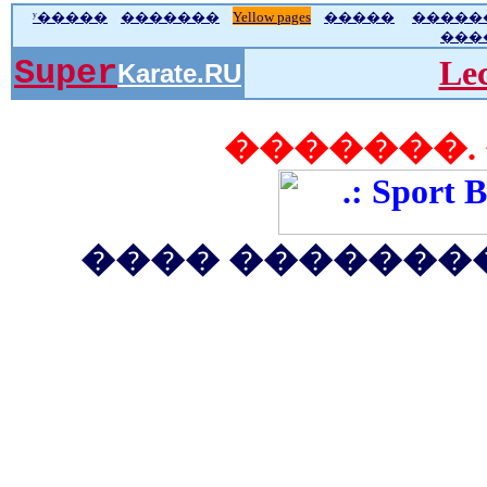
ʸ�����
�������
Yellow pages
�����
�����
���
Super
Le
Karate.RU
�������.
���� ��������