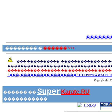
������
�������� �
������ >>>
��� ����������, ������������ �� 
�������������� ����� �������� ����
���������� ������ �� ��������� ����
"���, ��������� ��������" HTTP://WWW.SUPERK
Copyright � 1999
Super
Karate.RU
������ ��
�����������