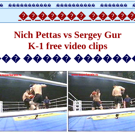
�
�����������
����������
�������
������� �����
Nich Pettas vs Sergey Gur
K-1 free video clips
�� ����� ������