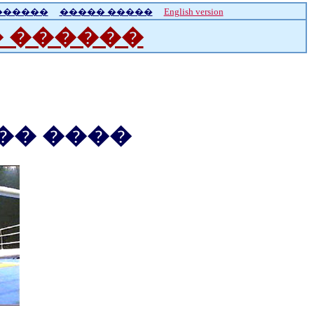
������
����� �����
English version
 ������
�� ����