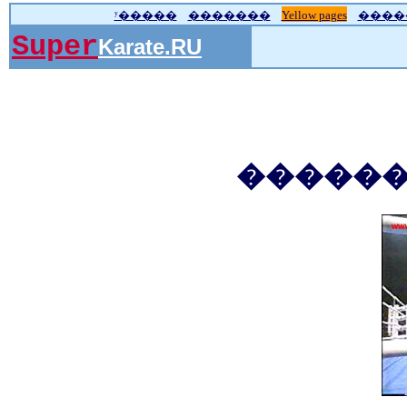
ʸ�����
�������
Yellow pages
����
Super
Karate.RU
������