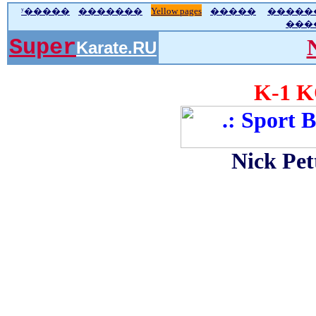
ʸ�����
�������
Yellow pages
�����
�����
���
Super
Karate.RU
K-1 KO
Nick Pet