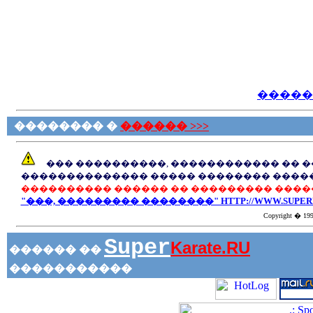
�����
�������� �
������ >>>
��� ����������, ������������ �� 
�������������� ����� �������� ����
���������� ������ �� ��������� ����
"���, ��������� ��������" HTTP://WWW.SUPERK
Copyright � 1999
Super
Karate.RU
������ ��
�����������