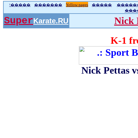
ʸ�����
�������
Yellow pages
�����
�����
���
Super
Nick 
Karate.RU
K-1 fr
Nick Pettas 