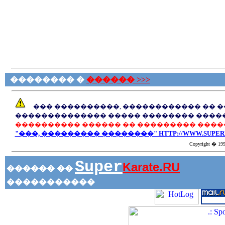
�������� �
������ >>>
��� ����������, ������������ �� 
�������������� ����� �������� ����
���������� ������ �� ��������� ����
"���, ��������� ��������" HTTP://WWW.SUPERK
Copyright � 1999
Super
Karate.RU
������ ��
�����������