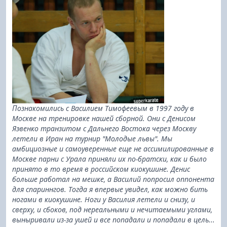
Познакомились с Василием Тимофеевым в 1997 году в
Москве на тренировке нашей сборной. Они с Денисом
Язвенко транзитом с Дальнего Востока через Москву
летели в Иран на турнир "Молодые львы". Мы
амбициозные и самоуверенные еще не ассимилированные в
Москве парни с Урала приняли их по-братски, как и было
принято в то время в российском киокушине. Денис
больше работал на мешке, а Василий попросил оппонента
для спариннгов. Тогда я впервые увидел, как можно бить
ногами в киокушине. Ноги у Василия летели и снизу, и
сверху, и сбоков, под нереальными и нечитаемыми углами,
выныривали из-за ушей и все попадали и попадали в цель...