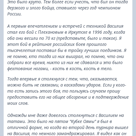
Это было круто. Тем более если учесть, что бил он тогда
дерзкого и злого бойца, ставшего через год чемпионом
России.
А первым впечатлением и встречей с техникой Василия
стал его бой с Плехановым в Иркутске
в 1996 году
, когда
оба они весили по 70 кг (представьте, было и такое). Я
этот бой в рейтинге российских боев прошлого
тысячелетия поставил бы в тройку лучших поединков. Я
не помню, кто тогда из них выиграл, но помню, что они
собрали все время, никто из них не сдавался и это было
фехтование ногами, - кость в кость, кость в тело.
Тогда впервые я столкнулся с тем, что, оказывается,
можно бить не связками, а каскадами ударов. Если у кого-
то есть запись этого боя, то пользуясь случаем прошу
предоставить его на общее обозрение и в подтверждение
моих слов.
Однажды мне даже довелось столкнуться с Василием на
татами. Это было на пятом "Кубке Оямы" я был в
отличной форме, но когда во второй день турнира вышел
на Василия, то немного замандражировал. Я видел как он