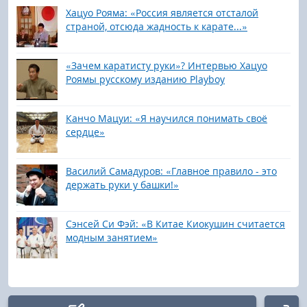
Хацуо Рояма: «Россия является отсталой
страной, отсюда жадность к карате...»
«Зачем каратисту руки»? Интервью Хацуо
Роямы русскому изданию Playboy
Канчо Мацуи: «Я научился понимать своё
сердце»
Василий Самадуров: «Главное правило - это
держать руки у башки!»
Сэнсей Си Фэй: «В Китае Киокушин считается
модным занятием»