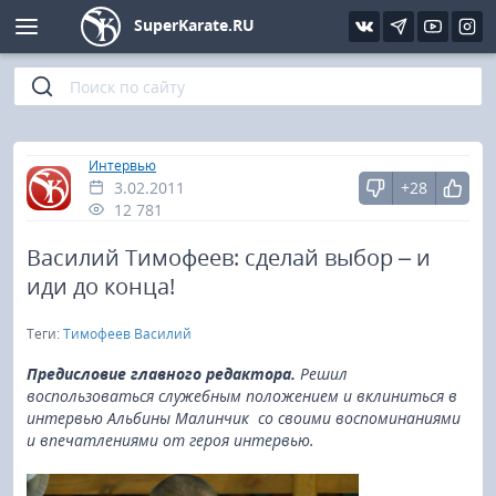
SuperKarate.RU
Киокушинкай
Фото
Интервью
Уроки каратэ
Кёкусин (IFK)
Видео
Статьи
Файлы
»
Главная
Интервью
3.02.2011
+28
Шинкиокушинкай
Библиотека
12 781
Кекусин-кан
Василий Тимофеев: сделай выбор – и
иди до конца!
Кикбоксинг и K-1
Теги:
Тимофеев Василий
Бокс
Предисловие главного редактора.
Решил
воспользоваться служебным положением и вклиниться в
интервью
Альбины Малинчик
со своими воспоминаниями
UFC и MMA
и впечатлениями от героя интервью.
Муай тай