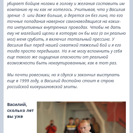
убирает бойцов ногами в голову и желания составить им
компанию ну ни как не хотелось. Учитывая, что у Василия
зрение -5 или даже больше, а дерется он без линз, то его
точные попадания наверное самонаводящиеся на каких-
то интуитивных внутренних проводах. Чтобы не дать
ему не малейшей щелки в которую он бы мог (а он реально
мог) меня срубить, я включил тотальный прессинг. У
Василия был перед нашей схваткой тяжелый бой и я его
тогда просто передышал. Но я не могу вспомнить у себя
еще такого же ощущения опасности от реальной
возможности быть нокаутированным, как в тот раз.
Мы почти ровесники, но я сдулся и закончил выступать
еще в 1999 году, а Василий достойно стоит в строю
российской киокушиновской элиты
.
Василий,
сколько лет
вы уже