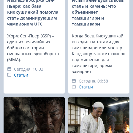
Наследие Жоржа Сен-
Испытание духа сквозь
Пьера: как база
сталь и камень: Что
Киокушинкай помогла
объединяет
стать доминирующим
тамэшигири и
чемпионом UFC
тамэшивари
Жорж Сен-Пьер (GSP) –
Когда боец Киокушинкай
один из величайших
выходит на татами для
бойцов в истории
тамэшивари или мастер
смешанных единоборств
Кэндзюцу заносит клинок
(ММА).
над мишенью для
тамэшигири, время
Сегодня, 10:03
замирает.
Статьи
Сегодня, 06:58
Статьи