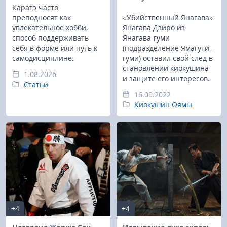
Каратэ часто
преподносят как
«Убийственный Янагава»
увлекательное хобби,
Янагава Дзиро из
способ поддерживать
Янагава-гуми
себя в форме или путь к
(подразделение Ямагути-
самодисциплине.
гуми) оставил свой след в
становлении киокушина
1.08.2026
и защите его интересов.
Статьи
16.09.2022
Киокушин Оямы
+4
+4