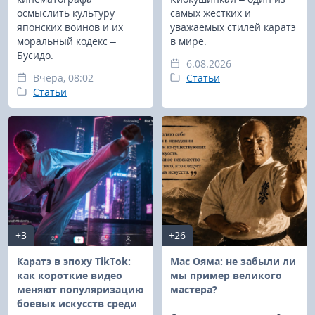
осмыслить культуру
самых жестких и
японских воинов и их
уважаемых стилей каратэ
моральный кодекс –
в мире.
Бусидо.
6.08.2026
Вчера, 08:02
Статьи
Статьи
+3
+26
Каратэ в эпоху TikTok:
Мас Ояма: не забыли ли
как короткие видео
мы пример великого
меняют популяризацию
мастера?
боевых искусств среди