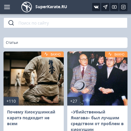
SuperKarate.RU
Киокушинкай
Фото
Интервью
Уроки каратэ
Кёкусин (IFK)
Видео
Статьи
Файлы
»
Главная
Статьи
Шинкиокушинкай
Библиотека
ВАЖНО
ВАЖНО
Кекусин-кан
Кикбоксинг и K-1
Бокс
+110
+27
UFC и MMA
Почему Киокушинкай
«Убийственный
каратэ подходит не
Янагава» был лучшим
всем
средством от проблем в
Муай тай
киокушин