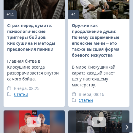
+14
+1
Страх перед кумитэ:
Оружие как
психологические
продолжение души:
триггеры бойцов
Почему современные
Киокушина и методы
японские мечи – это
преодоления паники
также высшая форма
боевого искусства
Главная битва в
Киокушине всегда
В мире Киокушинкай
разворачивается внутри
каратэ каждый знает
самого бойца.
цену настоящему
мастерству.
Вчера, 08:25
Статьи
Вчера, 08:16
Статьи