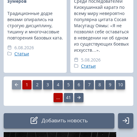
зумеров
Среди последователей
Киокушинкай каратэ по
Традиционные додзе
всему миру невероятно
веками опирались на
популярна цитата Сосая
строгую дисциплину,
Масутацу Оямы: «Я не
тишину и многочасовые
позволял себе оставаться
повторения базовых ката.
в неведении ни об одном
из существующих боевых
6.08.2026
искусств…».
Статьи
5.08.2026
Статьи
1
2
3
4
5
6
7
8
9
10
...
41
Добавить новость