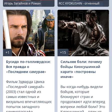
Игорь Загайнов и Роман
RCC KYOKUSHIN - огненный
Пархоменко одержали победы
декабрь в Екатеринбурге!
на RCC Fair Fight 34
+1
+15
Бусидо по-голливудски:
Сильнее боли: почему
Вся правда о
бойцы Киокушинкай
«Последнем самурае»
каратэ «построены
иначе»
Фильм Эдварда Цвика
«Последний самурай»
Вы когда-нибудь видели
(2003) стал одной из
бойцов, которые
самых известных и
блокируют страх и
визуально впечатляющих
продолжают идти вперед
попыток западного
вопреки любой боли? Это
кинематографа
Киокушинкай – один из