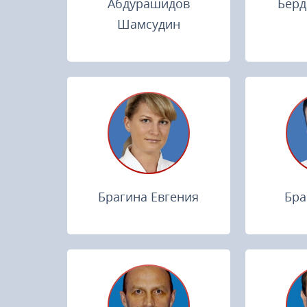
Абдурашидов
Берд
Шамсудин
Брагина Евгения
Бра
23-25.10.2026
Spanish Autumn Camp 2026