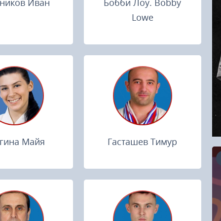
ников Иван
Бобби Лоу. Bobby
Lowe
гина Майя
Гасташев Тимур
16.08.2026
RCC Kyokushin Fight 5