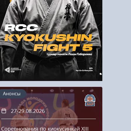
Напомнить пароль
Регистрация
Анонсы
27-29.08.2026
20
Соревнования по киокусинкай XIII
Кубок