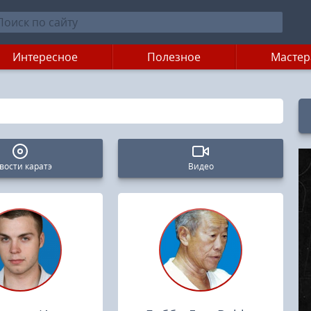
Интересное
Полезное
Мастер
вости каратэ
Видео