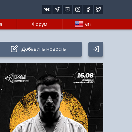
en
а
Форум
Добавить новость
Авторизация
Логин:
Пароль
Войти