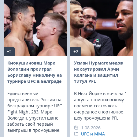
+2
+2
Киокушиновец Марк
Усман Нурмагомедов
Вологдин проиграл
нокаутировал Арчи
Бориславу Николичу на
Колгана и защитил
турнире UFC в Белграде
титул PFL
Единственный
В Нью-Йорке в ночь на 1
представитель России на
августа по московскому
белградском турнире UFC
времени состоялось
Fight Night 283, Марк
очередное спортивное
Вологдин, упустил шанс
шоу промоушена PFL.
забрать свой первый
1.08.2026
выигрыш в промоушене.
UFC и MMA