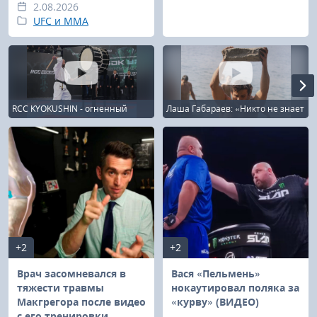
2.08.2026
UFC и MMA
RCC KYOKUSHIN - огненный
Лаша Габараев: «Никто не знает
декабрь в Екатеринбурге!
насколько у нас длинный путь»
+2
+2
Врач засомневался в
Вася «Пельмень»
тяжести травмы
нокаутировал поляка за
Макгрегора после видео
«курву» (ВИДЕО)
с его тренировки