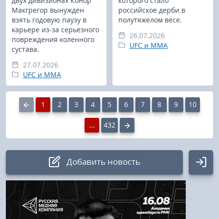
двух дивизионах Конор
которого стало
Макгрегор вынужден
российское дерби в
взять годовую паузу в
полутяжелом весе.
карьере из-за серьезного
26.07.2026
повреждения коленного
UFC и MMA
сустава.
27.07.2026
UFC и MMA
1
2
3
4
5
6
7
8
9
10
...
432
Добавить новость
Авторизация
Логин: