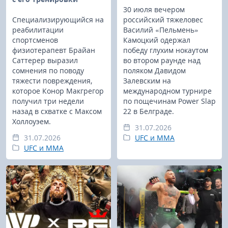
30 июля вечером
Специализирующийся на
российский тяжеловес
реабилитации
Василий «Пельмень»
спортсменов
Камоцкий одержал
физиотерапевт Брайан
победу глухим нокаутом
Саттерер выразил
во втором раунде над
сомнения по поводу
поляком Давидом
тяжести повреждения,
Залевским на
которое Конор Макгрегор
международном турнире
получил три недели
по пощечинам Power Slap
назад в схватке с Максом
22 в Белграде.
Холлоуэем.
31.07.2026
31.07.2026
UFC и MMA
UFC и MMA