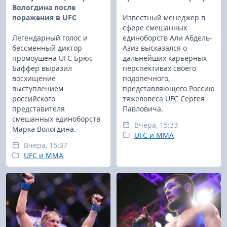
Вологдина после
поражения в UFC
Известный менеджер в
сфере смешанных
Легендарный голос и
единоборств Али Абдель-
бессменный диктор
Азиз высказался о
промоушена UFC Брюс
дальнейших карьерных
Баффер выразил
перспективах своего
восхищение
подопечного,
выступлением
представляющего Россию
российского
тяжеловеса UFC Сергея
представителя
Павловича.
смешанных единоборств
Вчера, 15:33
Марка Вологдина.
UFC и MMA
Вчера, 15:37
UFC и MMA