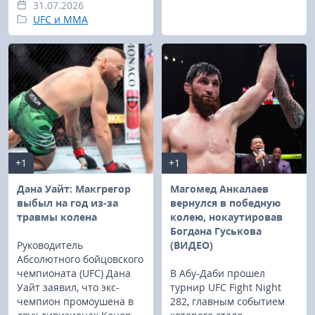
31.07.2026
UFC и MMA
+1
+1
Дана Уайт: Макгрегор
Магомед Анкалаев
выбыл на год из-за
вернулся в победную
травмы колена
колею, нокаутировав
Богдана Гуськова
Руководитель
(ВИДЕО)
Абсолютного бойцовского
чемпионата (UFC) Дана
В Абу-Даби прошел
Уайт заявил, что экс-
турнир UFC Fight Night
чемпион промоушена в
282, главным событием