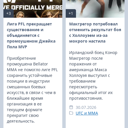
+3
+1
Лига PFL прекращает
Макгрегор потребовал
существование и
отменить результат боя
объединяется с
с Холлоуэем из-за
промоушеном Джейка
мокрого настила
Пола MVP
Ирландский боец Конор
Приобретение
Макгрегор после
промоушена Bellator
поражения от
MMA не помогло лиге PFL
американца Макса
сохранить устойчивые
Холлоуэя выступил с
позиции в индустрии
требованием
смешанных боевых
пересмотреть
искусств, в связи с чем в
официальный итог их
ближайшее время
противостояния.
организация в ее
30.07.2026
текущем формате
UFC и MMA
прекратит свою
деятельность.