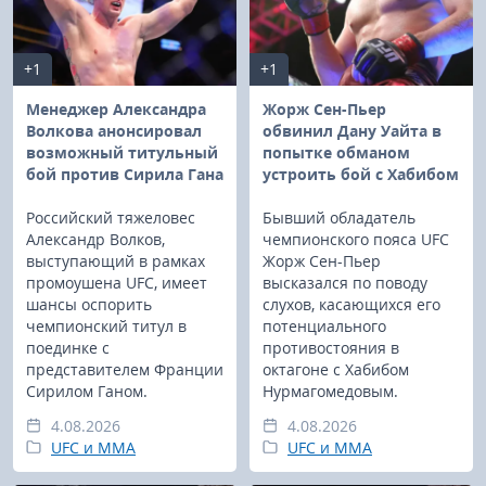
+1
+1
Менеджер Александра
Жорж Сен-Пьер
Волкова анонсировал
обвинил Дану Уайта в
возможный титульный
попытке обманом
бой против Сирила Гана
устроить бой с Хабибом
Российский тяжеловес
Бывший обладатель
Александр Волков,
чемпионского пояса UFC
выступающий в рамках
Жорж Сен-Пьер
промоушена UFC, имеет
высказался по поводу
шансы оспорить
слухов, касающихся его
чемпионский титул в
потенциального
поединке с
противостояния в
представителем Франции
октагоне с Хабибом
Сирилом Ганом.
Нурмагомедовым.
4.08.2026
4.08.2026
UFC и MMA
UFC и MMA