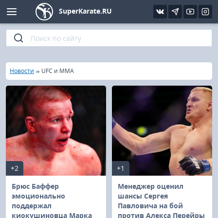
SuperKarate.RU
Киокушинкай
Фото
Интервью
Уроки каратэ
Кёкусин (IFK)
Видео
Статьи
Файлы
»
»
Главная
Новости
UFC и MMA
Шинкиокушинкай
Библиотека
Кекусин-кан
Кикбоксинг и K-1
Бокс
+2
+1
UFC и MMA
Брюс Баффер
Менеджер оценил
эмоционально
шансы Сергея
поддержал
Павловича на бой
Муай тай
киокушиновца Марка
против Алекса Перейры