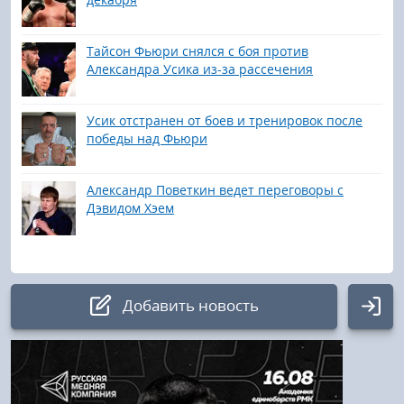
Тайсон Фьюри снялся с боя против
Александра Усика из-за рассечения
Усик отстранен от боев и тренировок после
победы над Фьюри
Александр Поветкин ведет переговоры с
Дэвидом Хэем
Добавить новость
Авторизация
Логин: