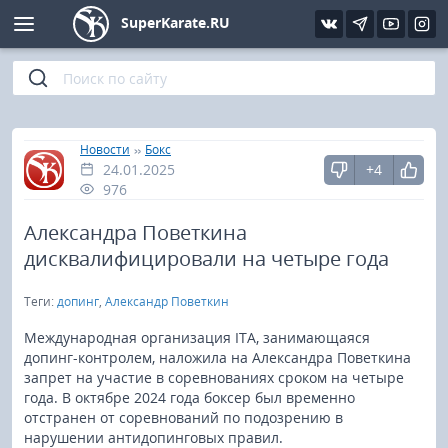
SuperKarate.RU
Киокушинкай
Фото
Интервью
Уроки каратэ
Кёкусин (IFK)
Видео
Статьи
Файлы
»
»
Главная
Новости
Бокс
24.01.2025
+4
Шинкиокушинкай
Библиотека
976
Кекусин-кан
Александра Поветкина
дисквалифицировали на четыре года
Кикбоксинг и K-1
Теги:
допинг
,
Александр Поветкин
Бокс
Международная организация ITA, занимающаяся
допинг-контролем, наложила на Александра Поветкина
запрет на участие в соревнованиях сроком на четыре
UFC и MMA
года. В октябре 2024 года боксер был временно
отстранен от соревнований по подозрению в
Муай тай
нарушении антидопинговых правил.