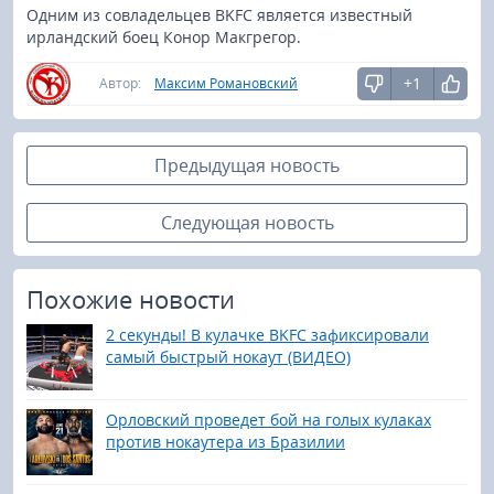
Одним из совладельцев BKFC является известный
ирландский боец Конор Макгрегор.
+1
Автор:
Максим Романовский
Предыдущая новость
Следующая новость
Похожие новости
2 секунды! В кулачке BKFC зафиксировали
самый быстрый нокаут (ВИДЕО)
Орловский проведет бой на голых кулаках
против нокаутера из Бразилии