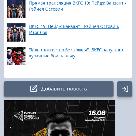
Прямая трансляция BKFC 19: Пейдж Ванзант -
Рэйчел Остович
BKFC 19: Пейдж Ванзант - Рэйчел Остович.
Итог боя
"Как в хоккее, но без хоккея". BKFC запускает
кулачные бои на льду
Добавить новость
Авторизация
Логин: