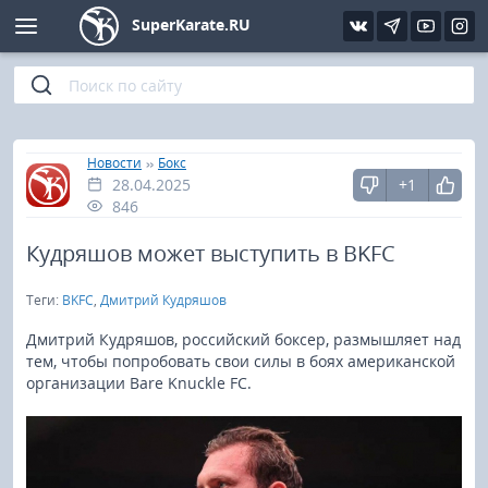
SuperKarate.RU
Киокушинкай
Фото
Интервью
Уроки каратэ
Кёкусин (IFK)
Видео
Статьи
Файлы
»
»
Главная
Новости
Бокс
28.04.2025
+1
Шинкиокушинкай
Библиотека
846
Кекусин-кан
Кудряшов может выступить в BKFC
Теги:
BKFC
,
Дмитрий Кудряшов
Кикбоксинг и K-1
Дмитрий Кудряшов, российский боксер, размышляет над
Бокс
тем, чтобы попробовать свои силы в боях американской
организации Bare Knuckle FC.
UFC и MMA
Муай тай