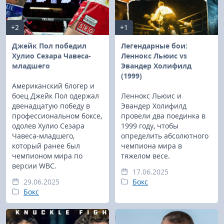
+2
+1
Джейк Пол победил
Легендарные бои:
Хулио Сезара Чавеса-
Леннокс Льюис vs
младшего
Эвандер Холифилд
(1999)
Американский блогер и
боец Джейк Пол одержал
Леннокс Льюис и
двенадцатую победу в
Эвандер Холифилд
профессиональном боксе,
провели два поединка в
одолев Хулио Сезара
1999 году, чтобы
Чавеса-младшего,
определить абсолютного
который ранее был
чемпиона мира в
чемпионом мира по
тяжелом весе.
версии WBC.
17.06.2025
29.06.2025
Бокс
Бокс