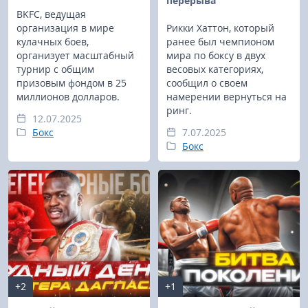
перерыва
BKFC, ведущая
организация в мире
Рикки Хаттон, который
кулачных боев,
ранее был чемпионом
организует масштабный
мира по боксу в двух
турнир с общим
весовых категориях,
призовым фондом в 25
сообщил о своем
миллионов долларов.
намерении вернуться на
ринг.
12.07.2025
Бокс
7.07.2025
Бокс
+2
+1