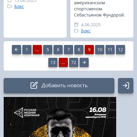
13.06.2025
американским
Бокс
спортсменом
Себастьяном Фундорой.
4.06.2025
Бокс
1
...
5
6
7
8
9
10
11
12
13
...
72
Добавить новость
Авторизация
Логин: