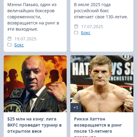
Мэнни Пакьяо, один из
В июле 2025 года
величайших боксеров
российский бокс
современности,
отмечает свое 130-летие.
возвращается на ринг в
17.07.2025
эти выходные.
Бокс
19.07.2025
Бокс
+1
$25 млн на кону: лига
Рикки Хаттон
BKFC проведет турнир в
возвращается в ринг
открытом весе
после 13-летнего