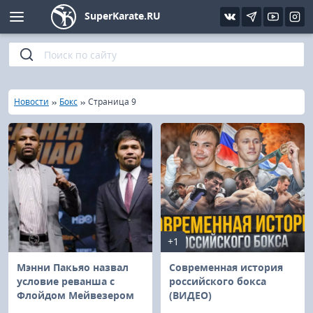
SuperKarate.RU
Киокушинкай
Фото
Интервью
Уроки каратэ
Кёкусин (IFK)
Видео
Статьи
Файлы
»
»
»
Главная
Новости
Бокс
Страница 9
Шинкиокушинкай
Библиотека
Кекусин-кан
Кикбоксинг и K-1
Бокс
+1
UFC и MMA
Мэнни Пакьяо назвал
Современная история
условие реванша с
российского бокса
Флойдом Мейвезером
(ВИДЕО)
Муай тай