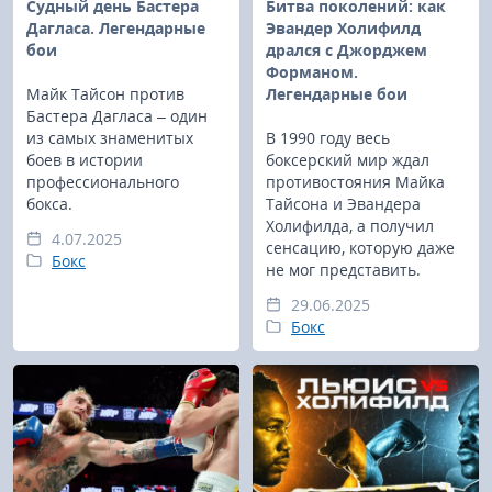
Судный день Бастера
Битва поколений: как
Дагласа. Легендарные
Эвандер Холифилд
бои
дрался с Джорджем
Форманом.
Майк Тайсон против
Легендарные бои
Бастера Дагласа – один
из самых знаменитых
В 1990 году весь
боев в истории
боксерский мир ждал
профессионального
противостояния Майка
бокса.
Тайсона и Эвандера
Холифилда, а получил
4.07.2025
сенсацию, которую даже
Бокс
не мог представить.
29.06.2025
Бокс