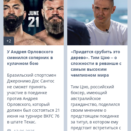
+2
У Андрея Орловского
«Придется срубить это
сменился соперник в
дерево». Тим Цзю – о
кулачном бою
сложности в реванше с
самым высоким
Бразильский спортсмен
чемпионом мира
Джеронимо Дос Сантос
не сможет принять
Тим Цзю, российский
участие в поединке
боксер, имеющий
против Андрея
австралийское
Орловского, который
гражданство, поделился
должен был состояться 21
своим мнением о
июня на турнире BKFC 76
предстоящем поединке
в штате Техас.
за титул, в котором ему
предстоит встретиться с