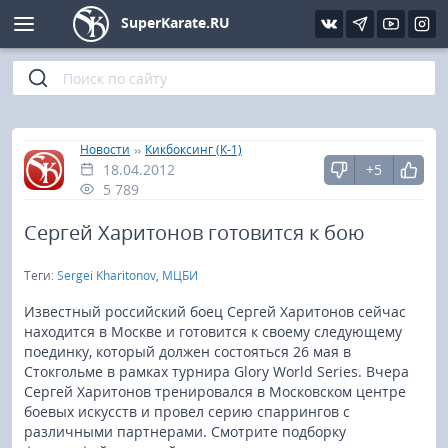
SuperKarate.RU
Киокушинкай
Фото
Интервью
Уроки каратэ
Кёкусин (IFK)
Видео
Статьи
Файлы
»
»
Главная
Новости
Кикбоксинг (К-1)
18.04.2012
+5
Шинкиокушинкай
Библиотека
5 789
Кекусин-кан
Сергей Харитонов готовится к бою
Теги:
Sergei Kharitonov
,
МЦБИ
Кикбоксинг и K-1
Известный российский боец Сергей Харитонов сейчас
Бокс
находится в Москве и готовится к своему следующему
поединку, который должен состояться 26 мая в
Стокгольме в рамках турнира Glory World Series. Вчера
UFC и MMA
Сергей Харитонов тренировался в Московском центре
боевых искусств и провел серию спаррингов с
Муай тай
различными партнерами. Смотрите подборку