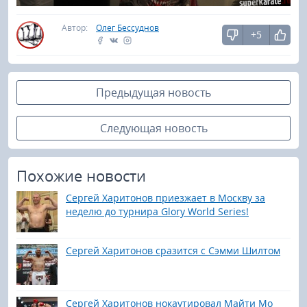
Автор:
Олег Бессуднов
+5
Предыдущая новость
Следующая новость
Похожие новости
Сергей Харитонов приезжает в Москву за
неделю до турнира Glory World Series!
Сергей Харитонов сразится с Сэмми Шилтом
Сергей Харитонов нокаутировал Майти Мо