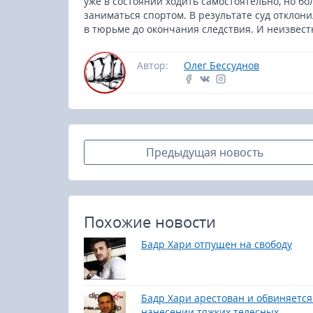
уже в состоянии ходить самостоятельно, но бо
заниматься спортом. В результате суд отклон
в тюрьме до окончания следствия. И неизвестн
Автор:
Олег Бессуднов
Предыдущая новость
Похожие новости
Бадр Хари отпущен на свободу
Бадр Хари арестован и обвиняется
нанесении тяжких телесных