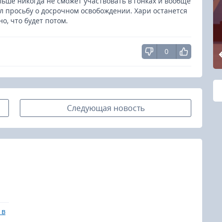
льше никогда не сможет участвовать в гонках и вообще
ил просьбу о досрочном освобождении. Хари останется
о, что будет потом.
0
Следующая новость
 в