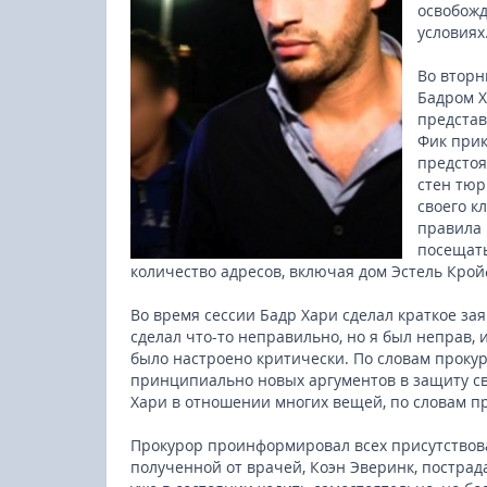
освобожд
условиях
Во вторн
Бадром Х
представ
Фик прик
предстоя
стен тюр
своего к
правила 
посещать
количество адресов, включая дом Эстель Крой
Во время сессии Бадр Хари сделал краткое зая
сделал что-то неправильно, но я был неправ, 
было настроено критически. По словам прокур
принципиально новых аргументов в защиту св
Хари в отношении многих вещей, по словам пр
23-25.10.2026
Прокурор проинформировал всех присутствова
полученной от врачей, Коэн Эверинк, пострад
Spanish Autumn Camp 2026