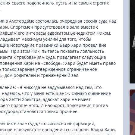
ения своего подопечного, пусть и на самых строгих
.
ик в Амстердаме состоялась очередная сессия суда над
ари. Спортсмен присутствовал в зале вместе с
лявшим его интересы адвокатом Бенедиктом Фиком.
ладывает максимум усилий для того, чтобы
щие новогодние праздники Бадр Хари провел вне
ьмы. При этом Фик, пытаясь показать лояльность
лиента к требованиям суда, предлагает следующие
поведения Хари на «свободе»: Хари будет иметь право
 только заранее утвержденное ограниченное
ф, дом родителей и тренажерный зал.
вление: «Я никогда не задумывался над тем, что
и надеюсь, что у меня есть шанс». Однако обвинение
ора Хетти Хоекстра, адвокат Хари не имеет
оего подопечного. И наоборот, подозрения против
окурора, становятся только прочнее.
16.08.2026
вших в зале суда, что согласно информации,
авший в результате нападения со стороны Бадра Хари,
RCC Kyokushin Fight 5