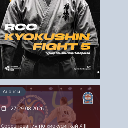
Напомнить пароль
Регистрация
Анонсы
27-29.08.2026
20
Соревнования по киокусинкай XIII
Кубок