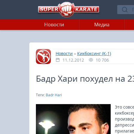
Новости
Медиа
»
»
Главная
Новости
Кикбоксинг (К-1)
11.12.2012
10 706
Бадр Хари похудел на 
Теги:
Badr Hari
Это совс
кикбоксе
производ
депресси
прилагае