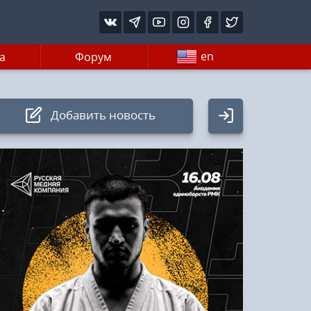
en
а
Форум
Добавить новость
Авторизация
Логин:
Пароль
Войти