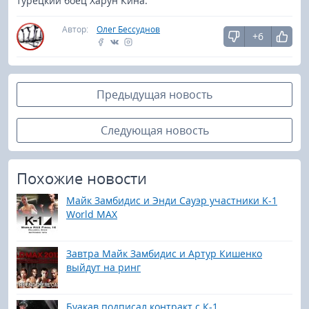
турецкий боец Харун Кина.
Автор:
Олег Бессуднов
+6
Предыдущая новость
Следующая новость
Похожие новости
Майк Замбидис и Энди Сауэр участники K-1
World MAX
Завтра Майк Замбидис и Артур Кишенко
выйдут на ринг
Буакав подписал контракт с К-1