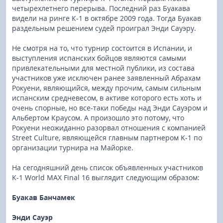
четырехлетнего перерыва. Последний раз Буакава
видели на ринге К-1 в октябре 2009 года. Тогда Буакав
раздельным решением судей проиграл Энди Сауэру.
Не смотря на то, что турнир состоится в Испании, и
выступления испанских бойцов являются самыми
привлекательными для местной публики, из состава
участников уже исключен ранее заявленный Абрахам
Рокуени, являющийся, между прочим, самым сильным
испанским средневесом, в активе которого есть хоть и
очень спорные, но все-таки победы над Энди Сауэром и
Альбертом Краусом. А произошло это потому, что
Рокуени неожиданно разорвал отношения с компанией
Street Culture, являющейся главным партнером K-1 по
организации турнира на Майорке.
На сегодняшний день список объявленных участников
K-1 World MAX Final 16 выглядит следующим образом:
Буакав Банчамек
Энди Сауэр