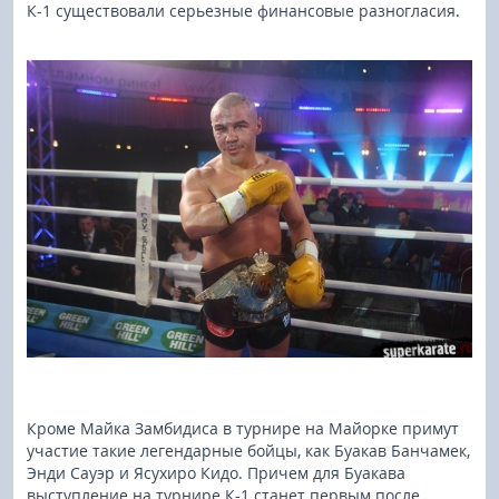
К-1 существовали серьезные финансовые разногласия.
Кроме Майка Замбидиса в турнире на Майорке примут
участие такие легендарные бойцы, как Буакав Банчамек,
Энди Сауэр и Ясухиро Кидо. Причем для Буакава
выступление на турнире К-1 станет первым после