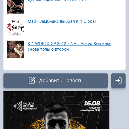
Майк Замбидис выбрал K-1 Global
К-1 WORLD GP 2012 FINAL. Артур Кишенко
снова только второй
Добавить новость
Авторизация
Логин: