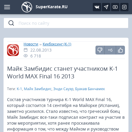
SuperKarate.RU
Киокушинкай
Фото
Интервью
Уроки каратэ
Кёкусин (IFK)
Видео
Статьи
Файлы
»
»
Главная
Новости
Кикбоксинг (К-1)
22.08.2013
+6
Шинкиокушинкай
Библиотека
6 718
Кекусин-кан
Майк Замбидис станет участником K-1
World MAX Final 16 2013
Кикбоксинг и K-1
Теги:
K-1
,
Майк Замбидис
,
Энди Сауэр
,
Буакав Банчамек
Бокс
Состав участников турнира K-1 World MAX Final 16,
который состоится 14 сентября на Майорке (Испания),
заметно усилился. Стало известно, что греческий боец
UFC и MMA
Майк Замбидис все-таки подписал контракт на участие в
этом мероприятии, хотя ранее проскакивала
Муай тай
информация о том, что между Майком и руководством