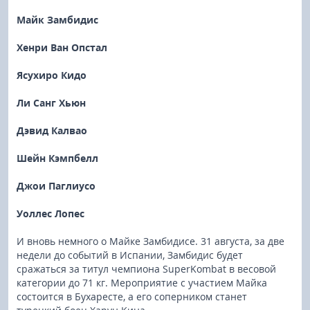
Майк Замбидис
Хенри Ван Опстал
Ясухиро Кидо
Ли Санг Хьюн
Дэвид Калвао
Шейн Кэмпбелл
Джои Паглиусо
Уоллес Лопес
И вновь немного о Майке Замбидисе. 31 августа, за две
недели до событий в Испании, Замбидис будет
сражаться за титул чемпиона SuperKombat в весовой
категории до 71 кг. Мероприятие с участием Майка
состоится в Бухаресте, а его соперником станет