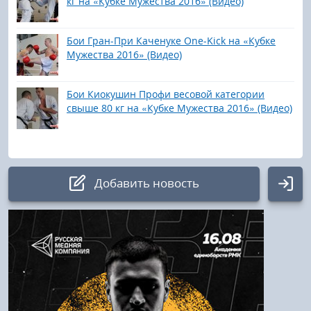
кг на «Кубке Мужества 2016» (Видео)
Бои Гран-При Каченуке One-Kick на «Кубке
Мужества 2016» (Видео)
Бои Киокушин Профи весовой категории
свыше 80 кг на «Кубке Мужества 2016» (Видео)
Добавить новость
Авторизация
Логин:
Пароль