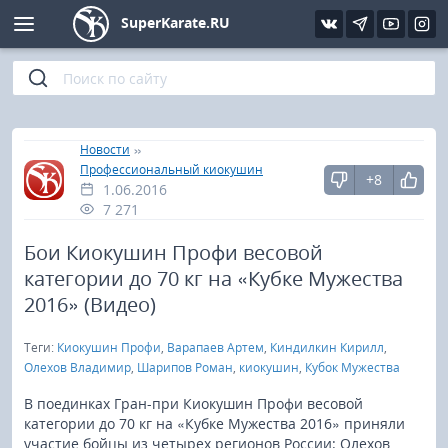
SuperKarate.RU
Киокушинкай
Фото
Интервью
Уроки каратэ
Кёкусин (IFK)
Видео
Статьи
Файлы
»
»
Главная
Новости
Профессиональный киокушин
Шинкиокушинкай
Библиотека
+8
1.06.2016
7 271
Кекусин-кан
Бои Киокушин Профи весовой
категории до 70 кг на «Кубке Мужества
Кикбоксинг и K-1
2016» (Видео)
Бокс
Теги:
Киокушин Профи
,
Варапаев Артем
,
Киндилкин Кирилл
,
Олехов Владимир
,
Шарипов Роман
,
киокушин
,
Кубок Мужества
UFC и MMA
В поединках Гран-при Киокушин Профи весовой
категории до 70 кг на «Кубке Мужества 2016» приняли
Муай тай
участие бойцы из четырех регионов России: Олехов