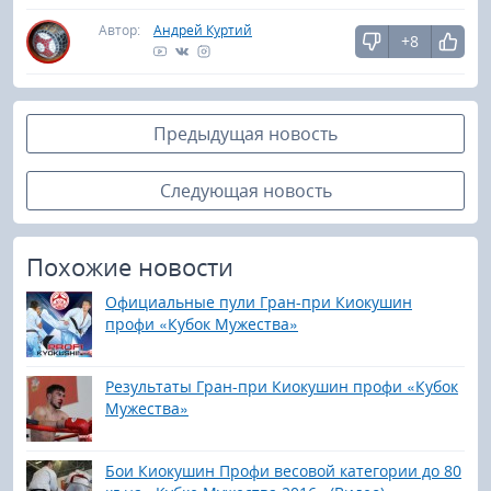
Автор:
Андрей Куртий
+8
Предыдущая новость
Следующая новость
Похожие новости
Официальные пули Гран-при Киокушин
профи «Кубок Мужества»
Результаты Гран-при Киокушин профи «Кубок
Мужества»
Бои Киокушин Профи весовой категории до 80