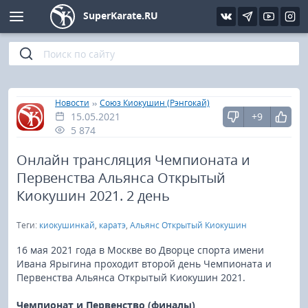
SuperKarate.RU
Киокушинкай
Фото
Интервью
Уроки каратэ
Кёкусин (IFK)
Видео
Статьи
Файлы
»
»
Главная
Новости
Союз Киокушин (Рэнгокай)
15.05.2021
+9
Шинкиокушинкай
Библиотека
5 874
Кекусин-кан
Онлайн трансляция Чемпионата и
Первенства Альянса Открытый
Кикбоксинг и K-1
Киокушин 2021. 2 день
Теги:
киокушинкай
,
каратэ
,
Альянс Открытый Киокушин
Бокс
16 мая 2021 года в Москве во Дворце спорта имени
UFC и MMA
Ивана Ярыгина проходит второй день Чемпионата и
Первенства Альянса Открытый Киокушин 2021.
Муай тай
Чемпионат и Первенство (финалы)