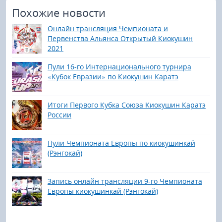
Похожие новости
Онлайн трансляция Чемпионата и
Первенства Альянса Открытый Киокушин
2021
Пули 16-го Интернационального турнира
«Кубок Евразии» по Киокушин Каратэ
Итоги Первого Кубка Союза Киокушин Каратэ
России
Пули Чемпионата Европы по киокушинкай
(Рэнгокай)
Запись онлайн трансляции 9-го Чемпионата
Европы киокушинкай (Рэнгокай)