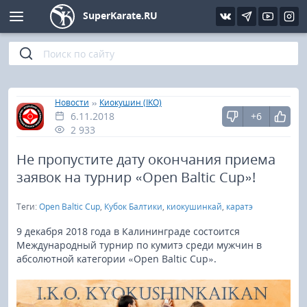
SuperKarate.RU
Киокушинкай
Фото
Интервью
Уроки каратэ
Кёкусин (IFK)
Видео
Статьи
Файлы
»
»
Главная
Новости
Киокушин (IKO)
6.11.2018
+6
Шинкиокушинкай
Библиотека
2 933
Кекусин-кан
Не пропустите дату окончания приема
заявок на турнир «Open Baltic Cup»!
Кикбоксинг и K-1
Теги:
Open Baltic Cup
,
Кубок Балтики
,
киокушинкай
,
каратэ
Бокс
9 декабря 2018 года в Калининграде состоится
Международный турнир по кумитэ среди мужчин в
абсолютной категории «Open Baltic Cup».
UFC и MMA
Муай тай