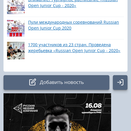
Open Junior Cup - 2020»
Пули международных соревнований Russian
Open Junior Cup 2020
1700 участников из 23 стран. Проведена
жеребьевка «Russian Open Junior Cup - 2020»
Добавить новость
Авторизация
Логин: