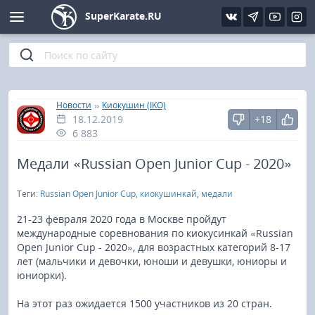
SuperKarate.RU
Киокушинкай
Фото
Интервью
Уроки каратэ
Кёкусин (IFK)
Видео
Статьи
Файлы
»
»
Главная
Новости
Киокушин (IKO)
18.12.2019
+18
Шинкиокушинкай
Библиотека
6 883
Кекусин-кан
Медали «Russian Open Junior Cup - 2020»
Теги:
Russian Open Junior Cup
,
киокушинкай
,
медали
Кикбоксинг и K-1
21-23 февраля 2020 года в Москве пройдут
Бокс
международные соревнования по киокусинкай «Russian
Open Junior Cup - 2020», для возрастных категорий 8-17
лет (мальчики и девочки, юноши и девушки, юниоры и
UFC и MMA
юниорки).
Муай тай
На этот раз ожидается 1500 участников из 20 стран.