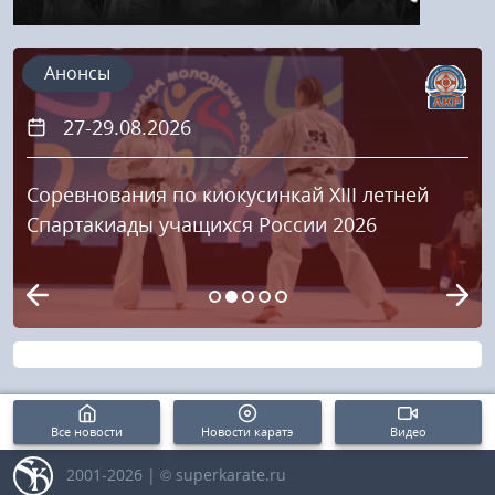
Анонсы
27-29.08.2026
ревнования по киокусинкай XIII летней
Куб
артакиады учащихся России 2026
Все новости
Новости каратэ
Видео
2001-2026 | © superkarate.ru