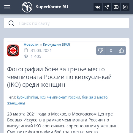
SuperKarate.RU
Киокушинкай
Фото
Интервью
Уроки каратэ
Кёкусин (IFK)
Видео
Статьи
Файлы
»
»
Главная
Новости
Киокушин (IKO)
31.03.2021
0
Шинкиокушинкай
Библиотека
1 405
Кекусин-кан
Фотографии боёв за третье место
чемпионата России по киокусинкай
Кикбоксинг и K-1
(IKO) среди женщин
Теги:
kyokushinkai
,
IKO
,
чемпионат России
,
бои за 3 место
,
Бокс
женщины
UFC и MMA
28 марта 2021 года в Москве, в Московском Центре
Боевых Искусств в рамках чемпионата России по
киокусинкай IKO состоялись соревнования у женщин.
Муай тай
Смотрите фотографии боёв за третье место.