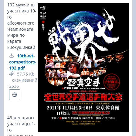
192 мужчины
участника 10-
го
абсолютного
Чемпионата
мира по
каратэ
киокушинкай
10th-wt-
competitors-
192.pdf
57.75 Kb
cкачиваний:
2536
43 женщины
участницы 1-
го
чемпионата