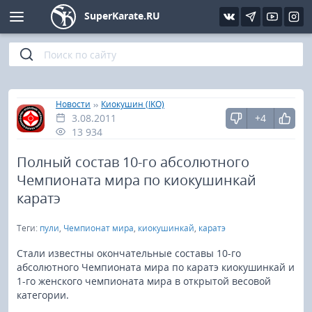
SuperKarate.RU
Киокушинкай
Фото
Интервью
Уроки каратэ
Кёкусин (IFK)
Видео
Статьи
Файлы
»
»
Главная
Новости
Киокушин (IKO)
3.08.2011
+4
Шинкиокушинкай
Библиотека
13 934
Кекусин-кан
Полный состав 10-го абсолютного
Чемпионата мира по киокушинкай
Кикбоксинг и K-1
каратэ
Теги:
пули
,
Чемпионат мира
,
киокушинкай
,
каратэ
Бокс
Стали известны окончательные составы 10-го
UFC и MMA
абсолютного Чемпионата мира по каратэ киокушинкай и
1-го женского чемпионата мира в открытой весовой
категории.
Муай тай