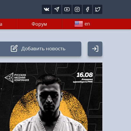
en
а
Форум
Добавить новость
Авторизация
Логин:
Пароль
Войти