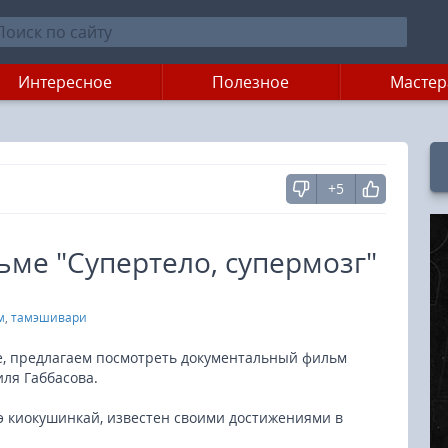
Интересное
Полезное
Мастер
+5
ьме "Супертело, супермозг"
м
,
тамэшивари
але, предлагаем посмотреть документальный фильм
иля Габбасова.
э киокушинкай, известен своими достижениями в