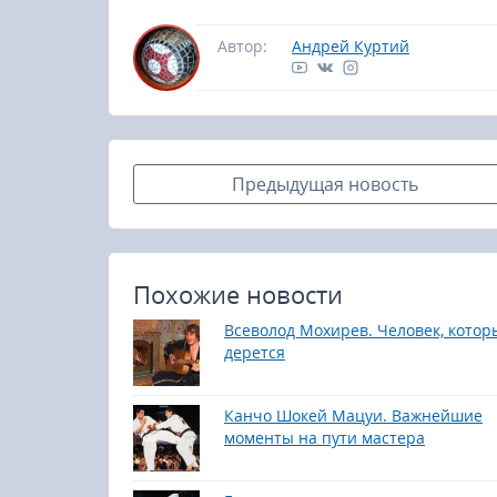
Автор:
Андрей Куртий
Предыдущая новость
Похожие новости
Всеволод Мохирев. Человек, котор
дерется
Канчо Шокей Мацуи. Важнейшие
23-25.10.2026
моменты на пути мастера
Spanish Autumn Camp 2026