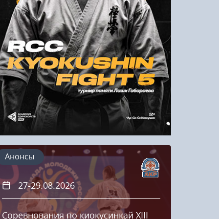
Напомнить пароль
Регистрация
Анонсы
27-29.08.2026
20
Соревнования по киокусинкай XIII
Кубок