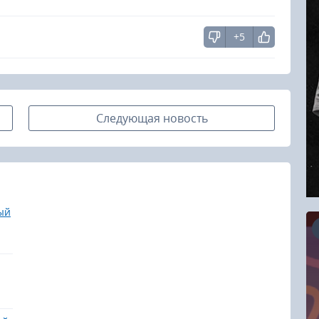
+5
Следующая новость
ый
16.08.2026
RCC Kyokushin Fight 5