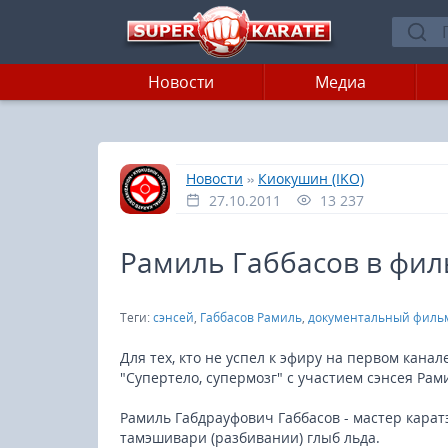
Новости
Медиа
»
»
Главная
Новости
Киокушин (IKO)
27.10.2011
13 237
Рамиль Габбасов в фил
Теги:
сэнсей
,
Габбасов Рамиль
,
документальный филь
Для тех, кто не успел к эфиру на первом кан
"Супертело, супермозг" с участием сэнсея Рам
Рамиль Габдрауфович Габбасов - мастер карат
тамэшивари (разбивании) глыб льда.