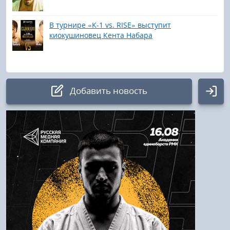
В турнире «‎K-1 vs. RISE» выступит
киокушиновец Кента Набара
Добавить новость
Авторизация
Логин:
Пароль
Войти