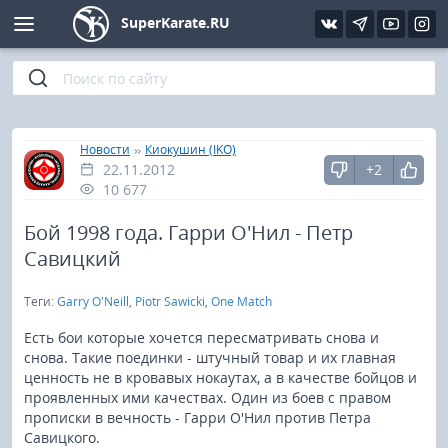
SuperKarate.RU
Киокушинкай
Фото
Интервью
Уроки каратэ
Кёкусин (IFK)
Видео
Статьи
Файлы
»
»
Главная
Новости
Киокушин (IKO)
22.11.2012
+2
Шинкиокушинкай
Библиотека
10 677
Кекусин-кан
Бой 1998 года. Гарри О'Нил - Петр
Савицкий
Кикбоксинг и K-1
Теги:
Garry O'Neill
,
Piotr Sawicki
,
One Match
Бокс
Есть бои которые хочется пересматривать снова и
снова. Такие поединки - штучный товар и их главная
ценность не в кровавых нокаутах, а в качестве бойцов и
UFC и MMA
проявленных ими качествах. Один из боев с правом
прописки в вечность - Гарри О'Нил против Петра
Муай тай
Савицкого.