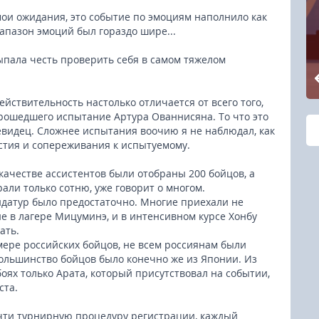
 мои ожидания, это событие по эмоциям наполнило как
апазон эмоций был гораздо шире...
ыпала честь проверить себя в самом тяжелом
действительность настолько отличается от всего того,
прошедшего испытание Артура Ованнисяна. То что это
евидец. Сложнее испытания воочию я не наблюдал, как
астия и сопереживания к испытуемому.
 качестве ассистентов были отобраны 200 бойцов, а
али только сотню, уже говорит о многом.
идатур было предостаточно. Многие приехали не
ие в лагере Мицуминэ, и в интенсивном курсе Хонбу
ать.
мере российских бойцов, не всем россиянам были
большинство бойцов было конечно же из Японии. Из
оях только Арата, который присутствовал на событии,
ста.
чти турнирную процедуру регистрации, каждый