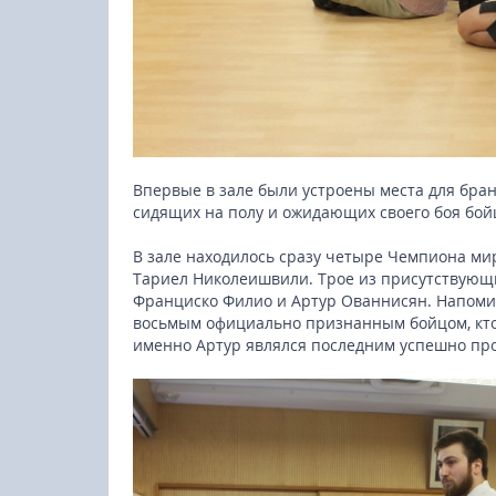
Впервые в зале были устроены места для бра
сидящих на полу и ожидающих своего боя бой
В зале находилось сразу четыре Чемпиона ми
Тариел Николеишвили. Трое из присутствующи
Франциско Филио и Артур Ованнисян. Напомин
восьмым официально признанным бойцом, кто 
именно Артур являлся последним успешно про