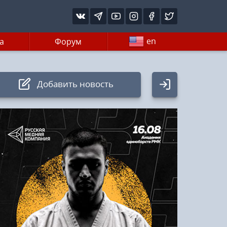
en
а
Форум
Добавить новость
Авторизация
Логин:
Пароль
Войти