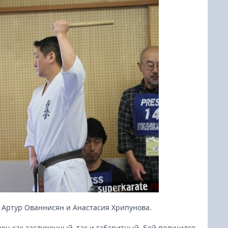
, Артур Ованнисян и Анастасия Хрипунова.
ец как заслуженный, так и габаритный. Бой получился