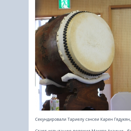
Секундировали Тариелу сэнсеи Карен Гядукян
Старт испытанию положил Макото Акаиши - бо