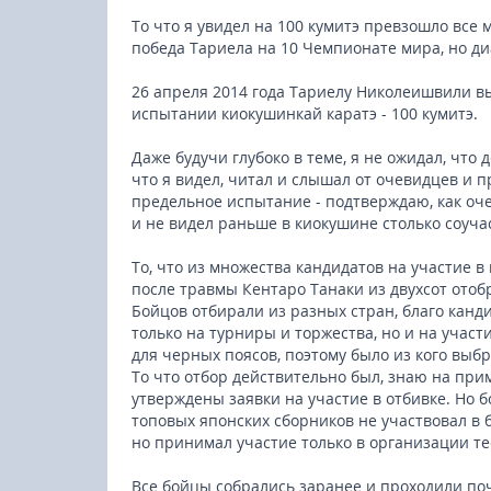
То что я увидел на 100 кумитэ превзошло все
победа Тариела на 10 Чемпионате мира, но ди
26 апреля 2014 года Тариелу Николеишвили в
испытании киокушинкай каратэ - 100 кумитэ.
Даже будучи глубоко в теме, я не ожидал, что 
что я видел, читал и слышал от очевидцев и 
предельное испытание - подтверждаю, как оч
и не видел раньше в киокушине столько соуч
То, что из множества кандидатов на участие в
после травмы Кентаро Танаки из двухсот отобр
Бойцов отбирали из разных стран, благо канд
только на турниры и торжества, но и на участ
для черных поясов, поэтому было из кого выбр
То что отбор действительно был, знаю на при
утверждены заявки на участие в отбивке. Но 
топовых японских сборников не участвовал в б
но принимал участие только в организации те
Все бойцы собрались заранее и проходили по