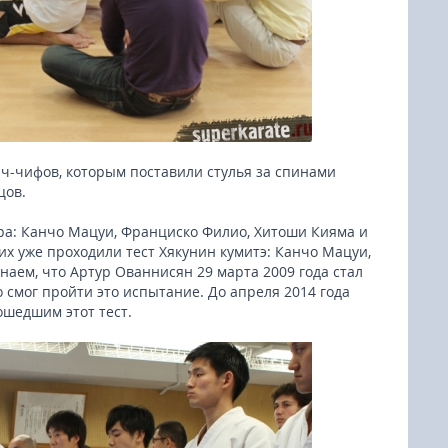
нч-чифов, которым поставили стулья за спинами
цов.
ра: Канчо Мацуи, Франциско Филио, Хитоши Кияма и
х уже проходили тест Хякунин кумитэ: Канчо Мацуи,
аем, что Артур Ованнисян 29 марта 2009 года стал
смог пройти это испытание. До апреля 2014 года
шедшим этот тест.