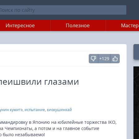
Интересное
Полезное
Мастер
+129
олеишвили глазами
унин кумитэ
,
испытание
,
киокушинкай
ммандировку в Японию на юбилейные торжества IKO,
а Чемпионаты, а потом и на главное событие
о было незабываемо!