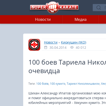
Новости
Медиа
»
»
Главная
Новости
Киокушин (IKO)
30.04.2014
40 012
100 боев Тариела Ник
очевидца
Теги:
100 боёв
,
100 кумитэ
,
Тариел Николеишвили
,
Хяк
Шихан Александр Ипатов организовал мою ко
и помог официально аккредитоваться сперва н
юбилейных мероприятий - Хякунин кумитэ. Эт