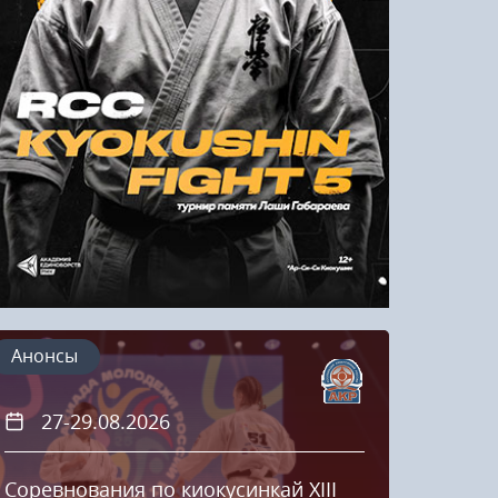
Напомнить пароль
Регистрация
Анонсы
27-29.08.2026
20
Соревнования по киокусинкай XIII
Кубок