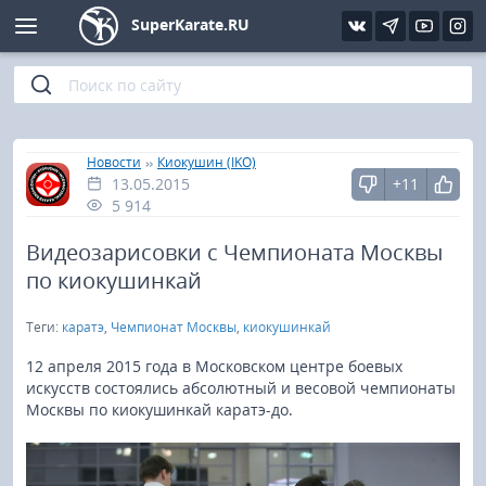
SuperKarate.RU
Киокушинкай
Фото
Интервью
Уроки каратэ
Кёкусин (IFK)
Видео
Статьи
Файлы
»
»
Главная
Новости
Киокушин (IKO)
13.05.2015
+11
Шинкиокушинкай
Библиотека
5 914
Кекусин-кан
Видеозарисовки с Чемпионата Москвы
по киокушинкай
Кикбоксинг и K-1
Теги:
каратэ
,
Чемпионат Москвы
,
киокушинкай
Бокс
12 апреля 2015 года в Московском центре боевых
искусств состоялись абсолютный и весовой чемпионаты
Москвы по киокушинкай каратэ-до.
UFC и MMA
Муай тай