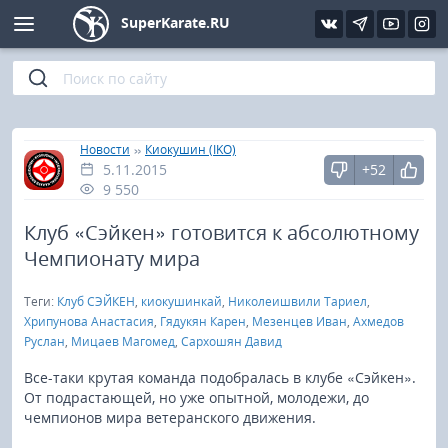
SuperKarate.RU
Киокушинкай
Фото
Интервью
Уроки каратэ
Кёкусин (IFK)
Видео
Статьи
Файлы
»
»
Главная
Новости
Киокушин (IKO)
5.11.2015
+52
Шинкиокушинкай
Библиотека
9 550
Кекусин-кан
Клуб «Сэйкен» готовится к абсолютному
Чемпионату мира
Кикбоксинг и K-1
Теги:
Клуб СЭЙКЕН
,
киокушинкай
,
Николеишвили Тариел
,
Хрипунова Анастасия
,
Гядукян Карен
,
Мезенцев Иван
,
Ахмедов
Бокс
Руслан
,
Мицаев Магомед
,
Сархошян Давид
Все-таки крутая команда подобралась в клубе «Сэйкен».
UFC и MMA
От подрастающей, но уже опытной, молодежи, до
чемпионов мира ветеранского движения.
Муай тай