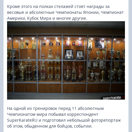
Кроме этого на полках стелажей стоят награды за
весовые и абсолютные Чемпионаты Японии, Чемпионат
Америки, Кубок Мира и многие другие.
На одной из тренировок перед 11 абсолютным
Чемпионатом мира побывал корреспондент
SuperKarateRU и подготовил небольшой фоторепортаж
об этом, обыденном для бойцов, событии.