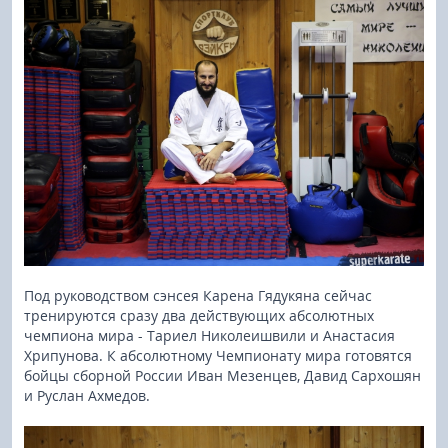
Под руководством сэнсея Карена Гядукяна сейчас
тренируются сразу два действующих абсолютных
чемпиона мира - Тариел Николеишвили и Анастасия
Хрипунова. К абсолютному Чемпионату мира готовятся
бойцы сборной России Иван Мезенцев, Давид Сархошян
и Руслан Ахмедов.