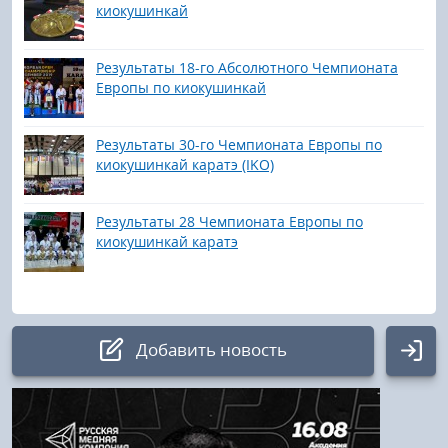
киокушинкай
Результаты 18-го Абсолютного Чемпионата
Европы по киокушинкай
Результаты 30-го Чемпионата Европы по
киокушинкай каратэ (IKO)
Результаты 28 Чемпионата Европы по
киокушинкай каратэ
Добавить новость
Авторизация