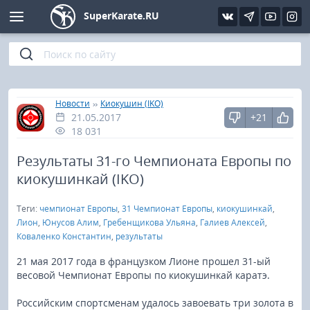
SuperKarate.RU
Киокушинкай
Фото
Интервью
Уроки каратэ
Кёкусин (IFK)
Видео
Статьи
Файлы
»
»
Главная
Новости
Киокушин (IKO)
21.05.2017
+21
Шинкиокушинкай
Библиотека
18 031
Кекусин-кан
Результаты 31-го Чемпионата Европы по
киокушинкай (IKO)
Кикбоксинг и K-1
Теги:
чемпионат Европы
,
31 Чемпионат Европы
,
киокушинкай
,
Лион
,
Юнусов Алим
,
Гребенщикова Ульяна
,
Галиев Алексей
,
Бокс
Коваленко Константин
,
результаты
21 мая 2017 года в французком Лионе прошел 31-ый
UFC и MMA
весовой Чемпионат Европы по киокушинкай каратэ.
Муай тай
Российским спортсменам удалось завоевать три золота в