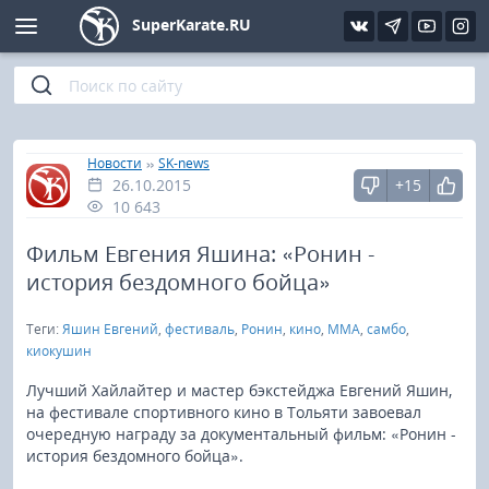
SuperKarate.RU
Киокушинкай
Фото
Интервью
Уроки каратэ
Кёкусин (IFK)
Видео
Статьи
Файлы
»
»
Главная
Новости
SK-news
26.10.2015
+15
Шинкиокушинкай
Библиотека
10 643
Кекусин-кан
Фильм Евгения Яшина: «Ронин -
история бездомного бойца»
Кикбоксинг и K-1
Теги:
Яшин Евгений
,
фестиваль
,
Ронин
,
кино
,
ММА
,
самбо
,
киокушин
Бокс
Лучший Хайлайтер и мастер бэкстейджа Евгений Яшин,
на фестивале спортивного кино в Тольяти завоевал
UFC и MMA
очередную награду за документальный фильм: «Ронин -
история бездомного бойца».
Муай тай