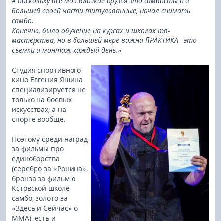
А поскольку все мои близкие друзья это самбисты и в
большей своей части титулованные, начал снимать
самбо.
Конечно, было обучение на курсах и школах тв-
мастерства, но в большей мере важна ПРАКТИКА - это
съемки и монтаж каждый день.»
Студия спортивного
кино Евгения Яшина
специализируется не
только на боевых
искусствах, а на
спорте вообще.
Поэтому среди наград
за фильмы про
единоборства
(серебро за «Ронина»,
бронза за фильм о
Кстовской школе
самбо, золото за
«Здесь и Сейчас» о
ММА), есть и