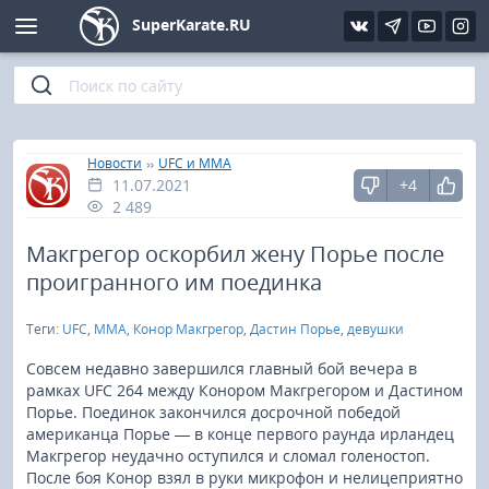
SuperKarate.RU
Киокушинкай
Фото
Интервью
Уроки каратэ
Кёкусин (IFK)
Видео
Статьи
Файлы
»
»
Главная
Новости
UFC и MMA
11.07.2021
+4
Шинкиокушинкай
Библиотека
2 489
Кекусин-кан
Макгрегор оскорбил жену Порье после
проигранного им поединка
Кикбоксинг и K-1
Теги:
UFC
,
MMA
,
Конор Макгрегор
,
Дастин Порье
,
девушки
Бокс
Совсем недавно завершился главный бой вечера в
рамках UFC 264 между Конором Макгрегором и Дастином
Порье. Поединок закончился досрочной победой
UFC и MMA
американца Порье — в конце первого раунда ирландец
Макгрегор неудачно оступился и сломал голеностоп.
Муай тай
После боя Конор взял в руки микрофон и нелицеприятно