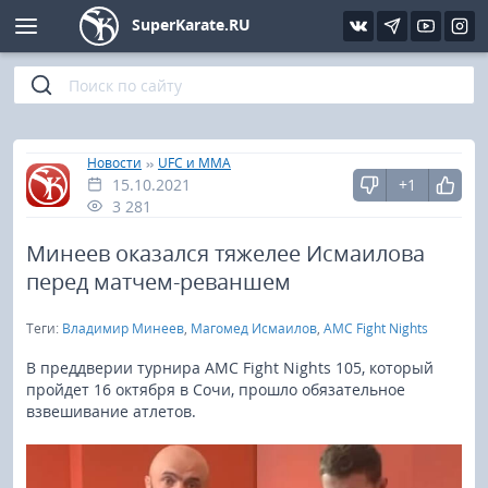
SuperKarate.RU
Киокушинкай
Фото
Интервью
Уроки каратэ
Кёкусин (IFK)
Видео
Статьи
Файлы
»
»
Главная
Новости
UFC и MMA
15.10.2021
+1
Шинкиокушинкай
Библиотека
3 281
Кекусин-кан
Минеев оказался тяжелее Исмаилова
перед матчем-реваншем
Кикбоксинг и K-1
Теги:
Владимир Минеев
,
Магомед Исмаилов
,
AMC Fight Nights
Бокс
В преддверии турнира AMC Fight Nights 105, который
пройдет 16 октября в Сочи, прошло обязательное
взвешивание атлетов.
UFC и MMA
Муай тай