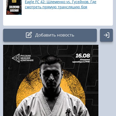
Eagle FC 42: Шлеменко vs. Гусейнов. Где
смотреть прямую трансляцию боя
Добавить новость
Авторизация
Логин:
Пароль
Войти
Напомнить пароль