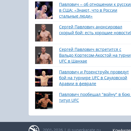
Павлович – об отношении к русск
в США: «Знают, что в России
стальные люди»
Сергей Павлович анонсировал
скорый бой: есть хорошие новости
Сергей Павлович встретится с
Вальдо Кортесом-Акостой на турн
UFC в Шанхае
Павлович и Розенструйк проведут
бой на турнире UFC в Саудовской
Аравии в феврале
Павлович пообещал "войну" в бою
титул UFC
2001-2026 | © superkarate.ru
Конфиде