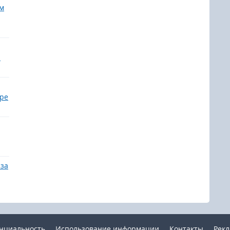
им
!
ире
 за
нциальность
Использование информации
Контакты
Рек