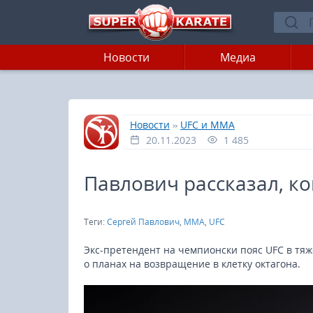
Новости
Медиа
»
»
Главная
Новости
UFC и MMA
20.11.2023
1 485
Павлович рассказал, ко
Теги:
Сергей Павлович
,
MMA
,
UFC
Экс-претендент на чемпионски пояс UFC в тя
о планах на возвращение в клетку октагона.