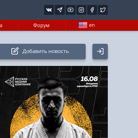
en
а
Форум
Добавить новость
Авторизация
Логин:
Пароль
Войти