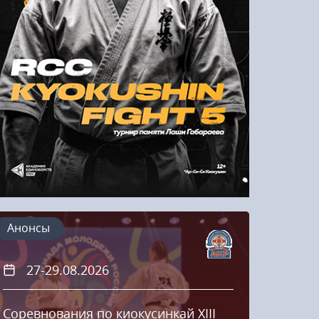
Напомнить пароль
Регистрация
Анонсы
27-29.08.2026
20
Соревнования по киокусинкай XIII
Кубок