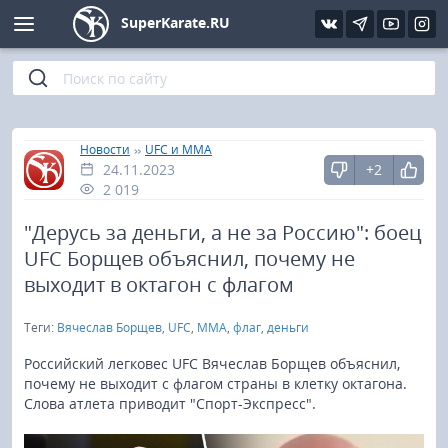
SuperKarate.RU
Киокушинкай
Фото
Интервью
Уроки каратэ
Кёкусин (IFK)
Видео
Статьи
Файлы
»
»
Главная
Новости
UFC и MMA
24.11.2023
+2
Шинкиокушинкай
Библиотека
2 019
Кекусин-кан
"Дерусь за деньги, а не за Россию": боец
UFC Борщев объяснил, почему не
Кикбоксинг и K-1
выходит в октагон с флагом
Теги:
Вячеслав Борщев
,
UFC
,
MMA
,
флаг
,
деньги
Бокс
Российский легковес UFC Вячеслав Борщев объяснил,
UFC и MMA
почему не выходит с флагом страны в клетку октагона.
Слова атлета приводит "Спорт-Экспресс".
Муай тай