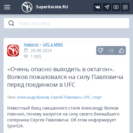
SuperKarate.RU
Киокушинкай
Фото
Интервью
Уроки каратэ
Кёкусин (IFK)
Видео
Статьи
Файлы
»
»
Главная
Новости
UFC и MMA
20.06.2024
+2
Шинкиокушинкай
Библиотека
1 065
Кекусин-кан
«Очень опасно выходить в октагон».
Волков пожаловался на силу Павловича
Кикбоксинг и K-1
перед поединком в UFC
Теги:
Александр Волков
,
Сергей Павлович
,
UFC
,
спорт
Бокс
Известный боец смешанного стиля Александр Волков
UFC и MMA
пояснил, почему жалуется на силу своего ближайшего
соперника Сергея Павловича. Об этом информирует
Sport24.
Муай тай