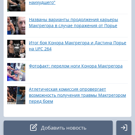
наихудшего"
Названы варианты продолжения карьеры
Макгрегора в случае поражения от Порье
Итог боя Конора Макгрегора и Дастина Порье
на UFC 264
Фотофакт: перелом ноги Конора Макгрегора
Атлетическая комиссия опровергает
возможность получения травмы Макгрегором
перед боем
Добавить новость