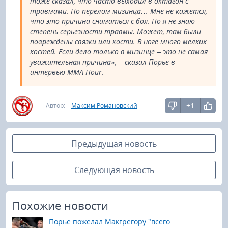
тоже сказал, что часто выходил в октагон с
травмами. Но перелом мизинца… Мне не кажется,
что это причина сниматься с боя. Но я не знаю
степень серьезности травмы. Может, там были
повреждены связки или кости. В ноге много мелких
костей. Если дело только в мизинце – это не самая
уважительная причина», – сказал Порье в
интервью MMA Hour.
+1
Автор:
Максим Романовский
Предыдущая новость
Следующая новость
Похожие новости
Порье пожелал Макгрегору "всего