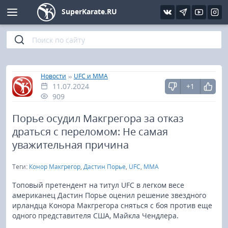
SuperKarate.RU
Киокушинкай
Фото
Интервью
Уроки каратэ
Кёкусин (IFK)
Видео
Статьи
Файлы
»
»
Главная
Новости
UFC и MMA
11.07.2024
+1
Шинкиокушинкай
Библиотека
909
Кекусин-кан
Порье осудил Макгрегора за отказ
драться с переломом: Не самая
Кикбоксинг и K-1
уважительная причина
Теги:
Конор Макгрегор
,
Дастин Порье
,
UFC
,
MMA
Бокс
Топовый претендент на титул UFC в легком весе
UFC и MMA
американец Дастин Порье оценил решение звездного
ирландца Конора Макгрегора сняться с боя против еще
одного представителя США, Майкла Чендлера.
Муай тай