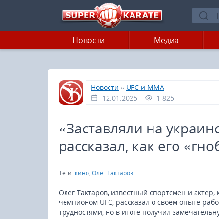
Новости
Медиа
»
»
Главная
Новости
UFC и MMA
12.01.2025
1 825
«Заставляли на украин
рассказал, как его «гн
Теги:
кино
,
Олег Тактаров
Олег Тактаров, известный спортсмен и актер,
чемпионом UFC, рассказал о своем опыте работ
трудностями, но в итоге получил замечательн