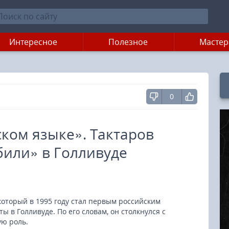
Интересное
Полезное
Мастер
0
ском языке». Тактаров
обили» в Голливуде
 который в 1995 году стал первым российским
ы в Голливуде. По его словам, он столкнулся с
ую роль.