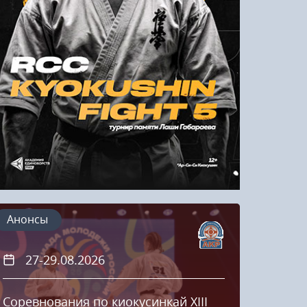
Напомнить пароль
Регистрация
Анонсы
27-29.08.2026
20
Соревнования по киокусинкай XIII
Кубок