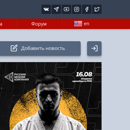
en
а
Форум
Добавить новость
Авторизация
Логин:
Пароль
Войти