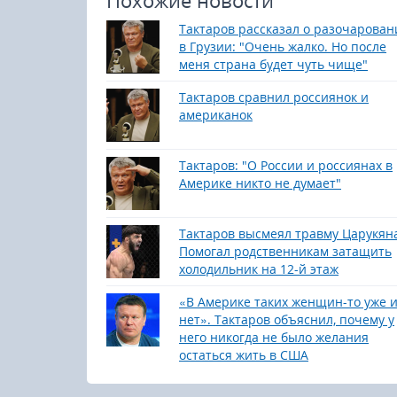
Тактаров рассказал о разочарован
в Грузии: "Очень жалко. Но после
меня страна будет чуть чище"
Тактаров сравнил россиянок и
американок
Тактаров: "О России и россиянах в
Америке никто не думает"
Тактаров высмеял травму Царукян
Помогал родственникам затащить
холодильник на 12-й этаж
«В Америке таких женщин-то уже 
нет». Тактаров объяснил, почему у
него никогда не было желания
остаться жить в США