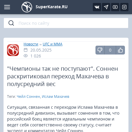
SuperKarate.RU
Киокушинкай
Фото
Интервью
Уроки каратэ
Кёкусин (IFK)
Видео
Статьи
Файлы
»
»
Главная
Новости
UFC и MMA
20.05.2025
0
Шинкиокушинкай
Библиотека
1 026
Кекусин-кан
"Чемпионы так не поступают". Соннен
раскритиковал переход Махачева в
Кикбоксинг и K-1
полусредний вес
Теги:
Чейл Соннен
,
Ислам Махачев
Бокс
Ситуация, связанная с переходом Ислама Махачева в
UFC и MMA
полусредний дивизион, вызывает сомнения в том, что
российский боец является идеальным чемпионом и
ведет себя соответственно своему статусу, считает
Муай тай
эксперт и комментатор Чейл Соннен.