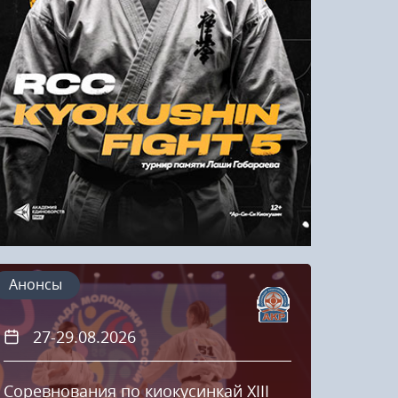
Напомнить пароль
Регистрация
Анонсы
27-29.08.2026
20
Соревнования по киокусинкай XIII
Кубок