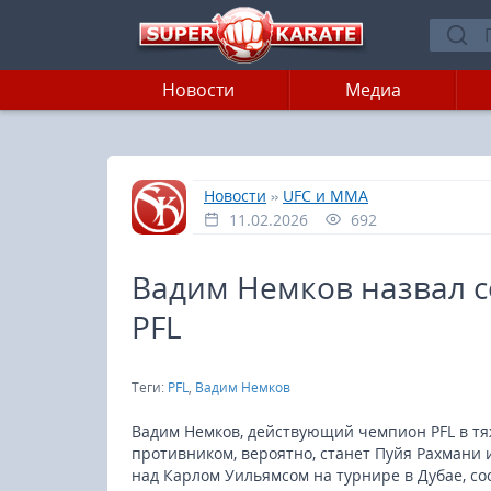
Новости
Медиа
»
»
Главная
Новости
UFC и MMA
11.02.2026
692
Вадим Немков назвал с
PFL
Теги:
PFL
,
Вадим Немков
Вадим Немков, действующий чемпион PFL в тя
противником, вероятно, станет Пуйя Рахмани 
над Карлом Уильямсом на турнире в Дубае, с