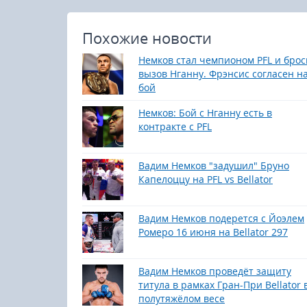
Похожие новости
Немков стал чемпионом PFL и брос
вызов Нганну. Фрэнсис согласен н
бой
Немков: Бой с Нганну есть в
контракте с PFL
Вадим Немков "задушил" Бруно
Капелоццу на PFL vs Bellator
Вадим Немков подерется с Йоэлем
Ромеро 16 июня на Bellator 297
Вадим Немков проведёт защиту
титула в рамках Гран-При Bellator 
полутяжёлом весе