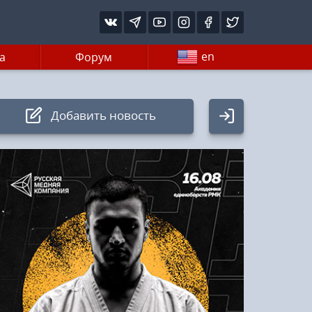
en
а
Форум
Добавить новость
Авторизация
Логин:
Пароль
Войти