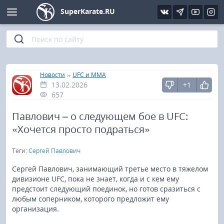
SuperKarate.RU
Киокушинкай
Фото
Интервью
Уроки каратэ
Кёкусин (IFK)
Видео
Статьи
Файлы
»
»
Главная
Новости
UFC и MMA
13.02.2026
+1
Шинкиокушинкай
Библиотека
657
Кекусин-кан
Павлович – о следующем бое в UFC:
«Хочется просто подраться»
Кикбоксинг и K-1
Теги:
Сергей Павлович
Бокс
Сергей Павлович, занимающий третье место в тяжелом
дивизионе UFC, пока не знает, когда и с кем ему
предстоит следующий поединок, но готов сразиться с
UFC и MMA
любым соперником, которого предложит ему
организация.
Муай тай