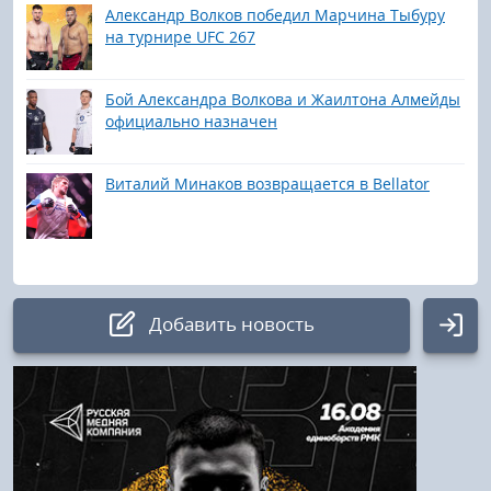
Александр Волков победил Марчина Тыбуру
на турнире UFC 267
Бой Александра Волкова и Жаилтона Алмейды
официально назначен
Виталий Минаков возвращается в Bellator
Добавить новость
Авторизация
Логин: