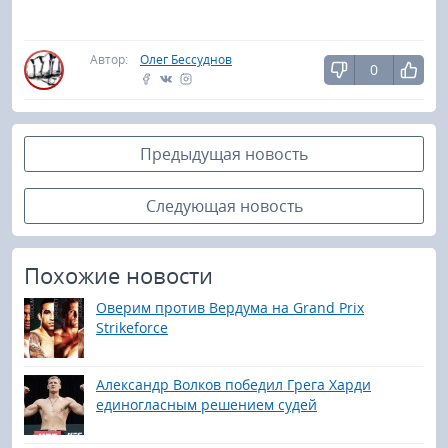
Автор:
Олег Бессуднов
0
Предыдущая новость
Следующая новость
Похожие новости
Оверим против Вердума на Grand Prix
Strikeforсe
Александр Волков победил Грега Харди
единогласным решением судей