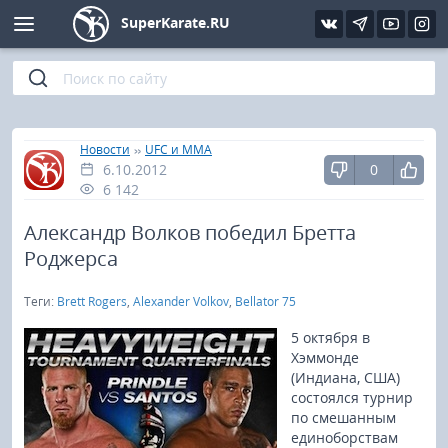
SuperKarate.RU
Киокушинкай
Фото
Интервью
Уроки каратэ
Кёкусин (IFK)
Видео
Статьи
Файлы
»
»
Главная
Новости
UFC и MMA
6.10.2012
0
Шинкиокушинкай
Библиотека
6 142
Кекусин-кан
Александр Волков победил Бретта
Роджерса
Кикбоксинг и K-1
Теги:
Brett Rogers
,
Alexander Volkov
,
Bellator 75
Бокс
5 октября в
Хэммонде
(Индиана, США)
UFC и MMA
состоялся турнир
по смешанным
Муай тай
единоборствам