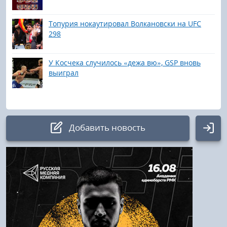
Топурия нокаутировал Волкановски на UFC
298
У Косчека случилось «дежа вю», GSP вновь
выиграл
Добавить новость
Авторизация
Логин:
Пароль