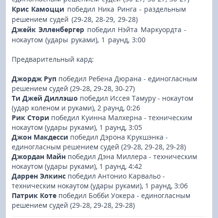
Крис Камоцци
победил Ника Ринга - раздельным
решением судей (29-28, 28-29, 29-28)
Джейк Элленбергер
победил Нэйта Маркуордта -
нокаутом (удары руками), 1 раунд, 3:00
Предварительный кард:
Джордж Руп
победил Ребена Дюрана - единогласным
решением судей (29-28, 29-28, 30-27)
Ти Джей Диллэшо
победил Иссея Тамуру - нокаутом
(удар коленом и руками), 2 раунд, 0:26
Рик Стори
победил Куинна Малхерна - техническим
нокаутом (удары руками), 1 раунд, 3:05
Джон Макдесси
победил Дэрона Крукшэнка -
единогласным решением судей (29-28, 29-28, 29-28)
Джордан Майн
победил Дэна Миллера - техническим
нокаутом (удары руками), 1 раунд, 4:42
Даррен Элкинс
победил Антонио Карвальо -
техническим нокаутом (удары руками), 1 раунд, 3:06
Патрик Коте
победил Бобби Уокера - единогласным
решением судей (29-28, 29-28, 29-28)