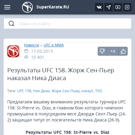
SuperKarate.RU
Киокушинкай
Фото
Интервью
Уроки каратэ
Кёкусин (IFK)
Видео
Статьи
Файлы
»
»
Главная
Новости
UFC и MMA
17.03.2013
+4
Шинкиокушинкай
Библиотека
10 401
Кекусин-кан
Результаты UFC 158. Жорж Сен-Пьер
наказал Ника Диаса
Кикбоксинг и K-1
Теги:
UFC 158
,
Ник Диаз
,
Жорж Сен-Пьер
,
нокаут
,
ТКО
Бокс
Предлагаем вашему вниманию результаты турнира UFC
158: St-Pierre vs. Diaz, в главном бою которого чемпион
промоушена в полусреднем весе Джордж Сент-Пьер (24-
UFC и MMA
2) защищал титул от посягательств Ника Диаса (26-9).
Муай тай
Результаты UFC 158: St-Pierre vs. Diaz