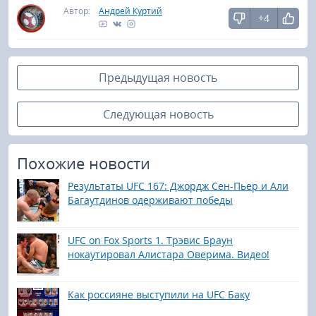
Автор:
Андрей Куртий
+4
Предыдущая новость
Следующая новость
Похожие новости
Результаты UFC 167: Джордж Сен-Пьер и Али
Багаутдинов одерживают победы
UFC on Fox Sports 1. Трэвис Браун
нокаутировал Алистара Оверима. Видео!
Как россияне выступили на UFC Баку