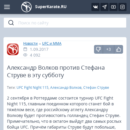
SuperKarate.RU
Киокушинкай
Фото
Интервью
Уроки каратэ
Кёкусин (IFK)
Видео
Статьи
Файлы
»
»
Главная
Новости
UFC и MMA
1.09.2017
+3
Шинкиокушинкай
Библиотека
4 092
Кекусин-кан
Александр Волков против Стефана
Струве в эту субботу
Кикбоксинг и K-1
Теги:
UFC Fight Night 115
,
Александр Волков
,
Стефан Струве
Бокс
2 сентября в Роттердаме состоится турнир UFC Fight
Night 115, главным поединком которого станет бой в
тяжёлом весе, где российскому атлету Александру
UFC и MMA
Волкову будет противостоять голландец Стефан Струве.
Примечательно, что в октагон выйдут два самых рослых
Муай тай
бойца UFC. Причём габариты Струве будут побольше,