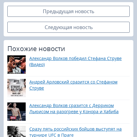
Предыдущая новость
Следующая новость
Похожие новости
Александр Волков победил Стефана Струве
(Видео)
Андрей Арловский сразится со Стефаном
Струве
Александр Волков сразится с Дерриком
Льюисом на разогреве у Конора и Хабиба
Сразу пять российских бойцов выступят на
турнире UFC в Праге