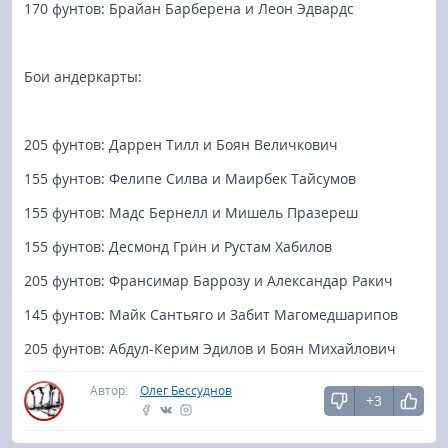
170 фунтов: Брайан Барберена и Леон Эдвардс
Бои андеркарты:
205 фунтов: Даррен Тилл и Боян Величкович
155 фунтов: Фелипе Силва и Маирбек Тайсумов
155 фунтов: Мадс Бернелл и Мишель Празереш
155 фунтов: Десмонд Грин и Рустам Хабилов
205 фунтов: Франсимар Баррозу и Александар Ракич
145 фунтов: Майк Сантьяго и Забит Магомедшарипов
205 фунтов: Абдул-Керим Эдилов и Боян Михайлович
Автор:
Олег Бессуднов
+3